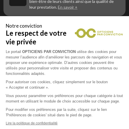
bien-être de leurs clients ainsi que la qualité de
leur prestation.
En savoir +
Notre conviction
Le respect de votre
Vous êtes un professionnel de la vue et
vous souhaitez nous rejoindre ?
vie privée
Contactez Alliance Optic, la centrale d’achats et
d’accompagnement des opticiens indépendants
Le portail
OPTICIENS PAR CONVICTION
utilise des cookies pour
mesurer l’audience afin d’améliorer les parcours de navigation et vous
proposer une expérience optimale. D’autres cookies peuvent être
utilisés pour personnaliser votre visite et proposer des contenus ou
fonctionnalités adaptés.
Mentions légales
Pour autoriser ces cookies, cliquez simplement sur le bouton
« Accepter et continuer ».
CGU
Vous pouvez paramétrer vos préférences pour chaque catégorie à tout
moment en utilisant le module de choix accessible sur chaque page.
Politique de confidentialité
Pour modifier vos préférences par la suite, cliquez sur le lien
'Préférences de cookies' situé dans le pied de page.
Contacts
Lire la politique de confidentialité