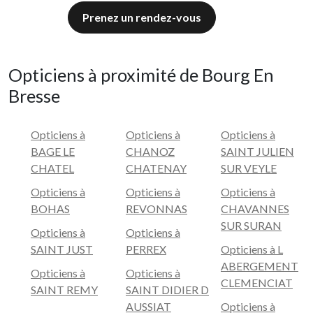
Prenez un rendez-vous
Opticiens à proximité de Bourg En
Bresse
Opticiens à
Opticiens à
Opticiens à
BAGE LE
CHANOZ
SAINT JULIEN
CHATEL
CHATENAY
SUR VEYLE
Opticiens à
Opticiens à
Opticiens à
BOHAS
REVONNAS
CHAVANNES
SUR SURAN
Opticiens à
Opticiens à
SAINT JUST
PERREX
Opticiens à L
ABERGEMENT
Opticiens à
Opticiens à
CLEMENCIAT
SAINT REMY
SAINT DIDIER D
AUSSIAT
Opticiens à