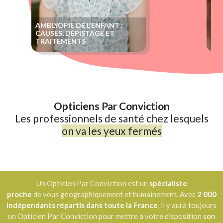
AMBLYOPIE DE L'ENFANT :
LE
CAUSES, DÉPISTAGE ET
LES
TRAITEMENTS
Opticiens Par Conviction
Les professionnels de santé chez lesquels
on va les yeux fermés
Un Opticien Par Conviction est un
spécialiste
proche
de vous géographiquement et humainement. Avec
2 000
indépendants répartis dans toute la France
, il y aura toujours
un Opticien Par Conviction pour mettre à votre disposition
son