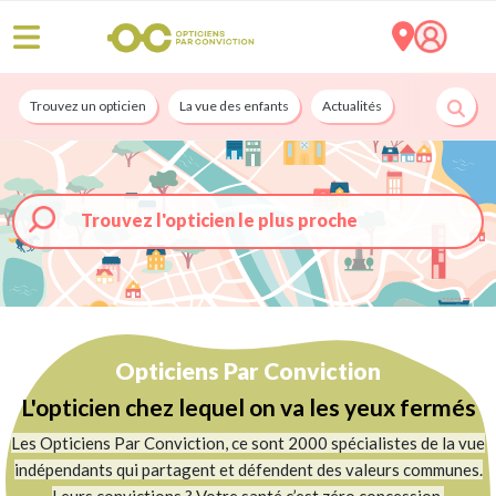
Trouvez un opticien
La vue des enfants
Actualités
Nos services
Trouvez l'opticien le plus proche
Opticiens Par Conviction
L'opticien chez lequel on va les yeux fermés
Les Opticiens Par Conviction, ce sont 2000 spécialistes de la vue
indépendants qui partagent et défendent des valeurs communes.
Leurs convictions ? Votre santé c’est zéro concession.