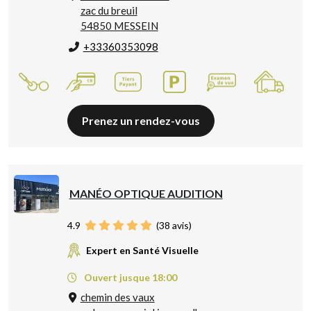
zac du breuil
54850 MESSEIN
+33360353098
Prenez un rendez-vous
MANÉO OPTIQUE AUDITION
4.9
(
38
avis)
Expert en Santé Visuelle
Ouvert jusque 18:00
chemin des vaux