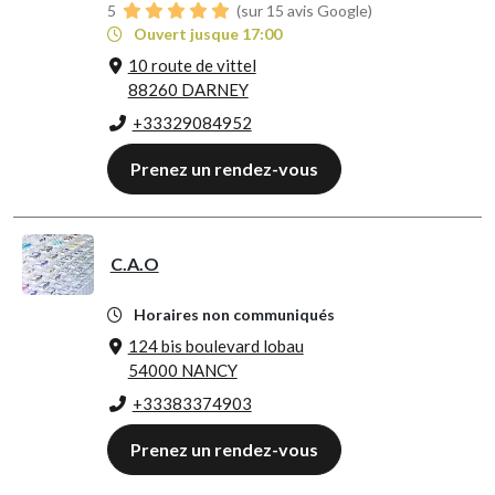
5
(sur 15 avis Google)
Ouvert jusque 17:00
10 route de vittel
88260 DARNEY
+33329084952
Prenez un rendez-vous
C.A.O
Horaires non communiqués
124 bis boulevard lobau
54000 NANCY
+33383374903
Prenez un rendez-vous