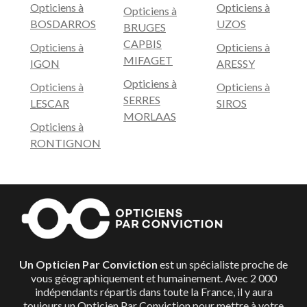
Opticiens à
Opticiens à
Opticiens à
BOSDARROS
UZOS
BRUGES
CAPBIS
Opticiens à
Opticiens à
MIFAGET
IGON
ARESSY
Opticiens à
Opticiens à
Opticiens à
SERRES
LESCAR
SIROS
MORLAAS
Opticiens à
RONTIGNON
Un Opticien Par Conviction
est un spécialiste proche de
vous géographiquement et humainement. Avec 2 000
indépendants répartis dans toute la France, il y aura
toujours un Opticien Par Conviction pour mettre à votre