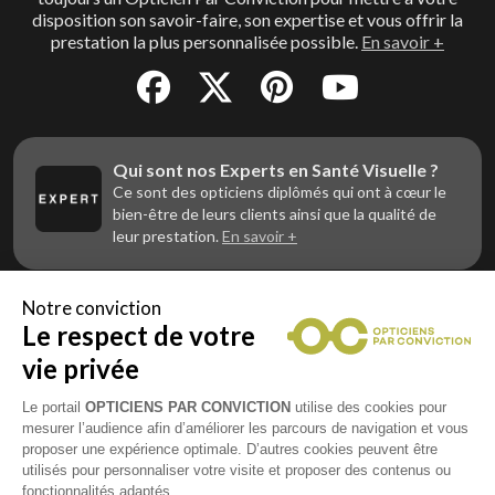
disposition son savoir-faire, son expertise et vous offrir la
prestation la plus personnalisée possible.
En savoir +
Qui sont nos Experts en Santé Visuelle ?
Ce sont des opticiens diplômés qui ont à cœur le
bien-être de leurs clients ainsi que la qualité de
leur prestation.
En savoir +
Notre conviction
Le respect de votre
Vous êtes un professionnel de la vue et
vous souhaitez nous rejoindre ?
vie privée
Contactez Alliance Optic, la centrale d’achats et
d’accompagnement des opticiens indépendants
Le portail
OPTICIENS PAR CONVICTION
utilise des cookies pour
mesurer l’audience afin d’améliorer les parcours de navigation et vous
proposer une expérience optimale. D’autres cookies peuvent être
utilisés pour personnaliser votre visite et proposer des contenus ou
fonctionnalités adaptés.