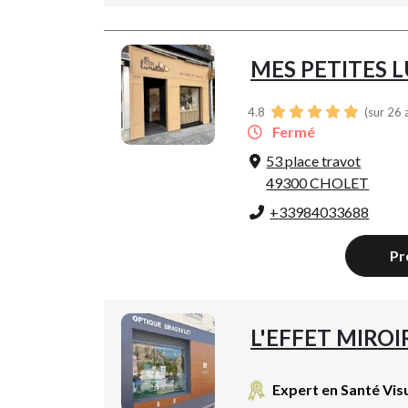
MES PETITES 
4.8
(sur 26 
Fermé
53 place travot
49300 CHOLET
+33984033688
Pr
L'EFFET MIROI
Expert en Santé Vis