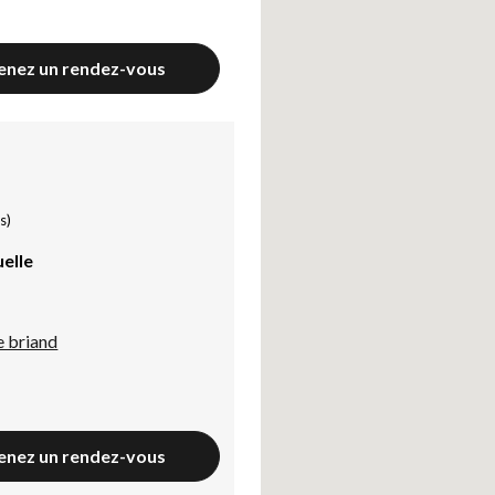
enez un rendez-vous
s)
uelle
e briand
enez un rendez-vous