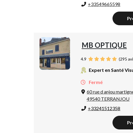
+33549665598
Pr
MB OPTIQUE
4.9
(
295
avi
Expert en Santé Vis
Fermé
60 rue d anjou martign
49540 TERRANJOU
+33241512358
Pr