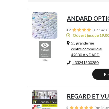
ANDARD OPTI
4.2
(sur 6 avis 
Ouvert jusque 19:0
55 grande rue
centre commercial
49800 ANDARD
+33241800280
Pr
REGARD ET VU
5
(sur 34 av