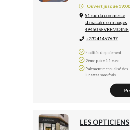
Ouvert jusque 19:0
51 rue du commerce
st macaire en mauges
49450 SEVREMOINE
+33241467637
Facilités de paiement
2ème paire à 1 euro
Paiement mensualisé des
lunettes sans frais
Pr
LES OPTICIENS