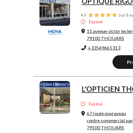
OPTIQUE RIGO
4.9
(sur 8 a
Fermé
11 avenue victor lecler
79100 THOUARS
+33549661313
Pr
L'OPTICIEN T
Fermé
67 route puyraveau
centre commercial sup
79100 THOUARS