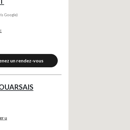
T
vis Google)
c
enez un rendez-vous
HOUARSAIS
er u