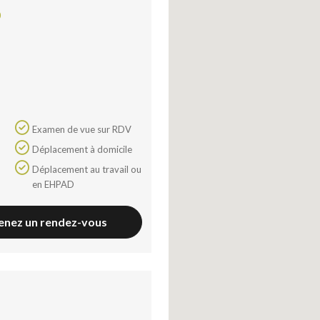
l’audience afin d’améliorer les parcours de navigation et vous proposer une
0
expérience optimale. D’autres cookies peuvent être utilisés pour
personnaliser votre visite et proposer des contenus ou fonctionnalités
adaptés.
Pour autoriser ces cookies, cliquez simplement sur le bouton « Accepter et
continuer ».
Vous pouvez paramétrer vos préférences pour chaque catégorie à tout
moment en utilisant le module de choix accessible sur chaque page.
Examen de vue sur RDV
Lire la politique de confidentialité
Déplacement à domicile
Tout cocher
Déplacement au travail ou
en EHPAD
Axeptio consent
YouTube
?
Affiche la vidéo intégrée hébergée sur YouTube
enez un rendez-vous
Annonces avant, entre ou après une vidéo YouTube
Facebook
?
Partage sur le réseau Facebook
Parce que vous ne venez pas tous les jours sur notre site, ce petit 
Hotjar
?
Enregistrement du parcours utilisateur de la navigation
Hotjar est un outil qui permet d'analyser le comportement des visiteurs
Piano Analytics