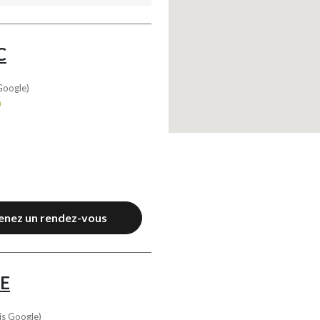
C
Google)
0
enez un rendez-vous
E
is Google)