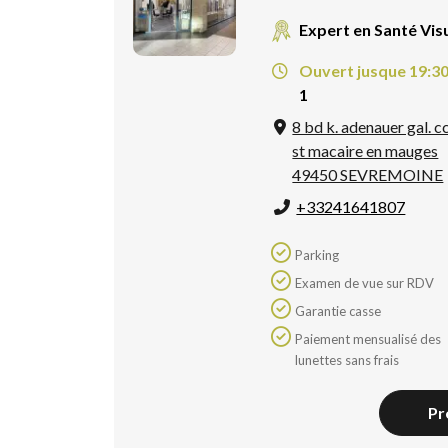
Expert en Santé Vis
Ouvert jusque 19:3
1
8 bd k. adenauer gal. c
st macaire en mauges
49450 SEVREMOINE
+33241641807
Parking
Examen de vue sur RDV
Garantie casse
Paiement mensualisé des
lunettes sans frais
Pr