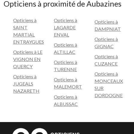
Opticiens à proximité de Aubazines
Opticiens à
Opticiens à
Opticiens à
SAINT
LAGARDE
DAMPNIAT
MARTIAL
ENVAL
Opticiens à
ENTRAYGUES
Opticiens à
GIGNAC
Opticiens à LE
ALTILLAC
Opticiens à
VIGNON EN
Opticiens à
CUZANCE
QUERCY
TURENNE
Opticiens à
Opticiens à
Opticiens à
MONCEAUX
JUGEALS
MALEMORT
SUR
NAZARETH
DORDOGNE
Opticiens à
ALBUSSAC