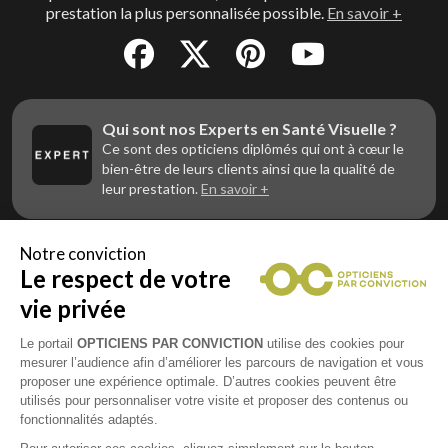
prestation la plus personnalisée possible.
En savoir +
Qui sont nos Experts en Santé Visuelle ?
Ce sont des opticiens diplômés qui ont à cœur le
bien-être de leurs clients ainsi que la qualité de
leur prestation.
En savoir +
Notre conviction
Le respect de votre
Vous êtes un professionnel de la vue et
vous souhaitez nous rejoindre ?
vie privée
Contactez Alliance Optic, la centrale d’achats et
d’accompagnement des opticiens indépendants
Le portail
OPTICIENS PAR CONVICTION
utilise des cookies pour
mesurer l’audience afin d’améliorer les parcours de navigation et vous
proposer une expérience optimale. D’autres cookies peuvent être
utilisés pour personnaliser votre visite et proposer des contenus ou
fonctionnalités adaptés.
Mentions légales