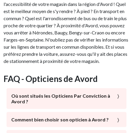
l'accessibilité de votre magasin dans la région d'Avord ! Quel
est le meilleur moyen de s'y rendre ? À pied ? En transport en
commun ? Quel est l'arrondissement de bus ou de train le plus
proche de votre quartier ? À proximité d'Avord, vous pouvez
vous arrêter à Nérondes, Baugy, Bengy-sur-Craon ou encore
Farges-en-Septaine. N'oubliez pas de vérifier les informations
sur les lignes de transport en commun disponibles. Et si vous
préférez prendre la voiture, assurez-vous qu'il y ait des places
de stationnement à proximité de votre magasin.
FAQ - Opticiens de Avord
Où sont situés les Opticiens Par Conviction à
Avord ?
À proximité du centre-ville, des commerces locaux : les
Opticiens Par Conviction sont présents dans les
Comment bien choisir son opticien à Avord ?
quartiers d'Avord. Avec ou sans parking, avec un
La santé visuelle est l’élément majeur qui doit être mis