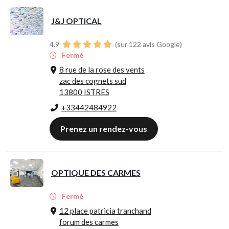
J&J OPTICAL
4.9
(sur 122 avis Google)
Fermé
8 rue de la rose des vents
zac des cognets sud
13800 ISTRES
+33442484922
Prenez un rendez-vous
OPTIQUE DES CARMES
Fermé
12 place patricia tranchand
forum des carmes