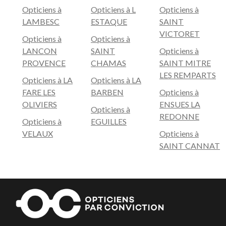
Opticiens à
Opticiens à L
Opticiens à
LAMBESC
ESTAQUE
SAINT
VICTORET
Opticiens à
Opticiens à
LANCON
SAINT
Opticiens à
PROVENCE
CHAMAS
SAINT MITRE
LES REMPARTS
Opticiens à LA
Opticiens à LA
FARE LES
BARBEN
Opticiens à
OLIVIERS
ENSUES LA
Opticiens à
REDONNE
Opticiens à
EGUILLES
VELAUX
Opticiens à
SAINT CANNAT