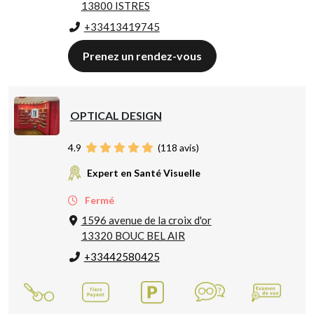
13800 ISTRES
+33413419745
Prenez un rendez-vous
OPTICAL DESIGN
4.9
(
118
avis)
Expert en Santé Visuelle
Fermé
1596 avenue de la croix d'or
13320 BOUC BEL AIR
+33442580425