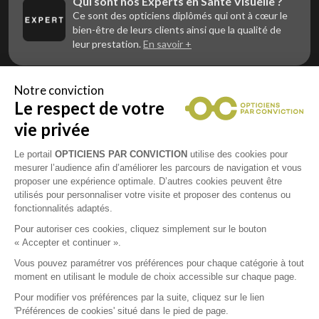
Qui sont nos Experts en Santé Visuelle ?
Ce sont des opticiens diplômés qui ont à cœur le
bien-être de leurs clients ainsi que la qualité de
leur prestation.
En savoir +
Notre conviction
Le respect de votre
Vous êtes un professionnel de la vue et
vous souhaitez nous rejoindre ?
vie privée
Contactez Alliance Optic, la centrale d’achats et
d’accompagnement des opticiens indépendants
Le portail
OPTICIENS PAR CONVICTION
utilise des cookies pour
mesurer l’audience afin d’améliorer les parcours de navigation et vous
proposer une expérience optimale. D’autres cookies peuvent être
utilisés pour personnaliser votre visite et proposer des contenus ou
fonctionnalités adaptés.
Mentions légales
Pour autoriser ces cookies, cliquez simplement sur le bouton
« Accepter et continuer ».
CGU
Vous pouvez paramétrer vos préférences pour chaque catégorie à tout
moment en utilisant le module de choix accessible sur chaque page.
Politique de confidentialité
Pour modifier vos préférences par la suite, cliquez sur le lien
'Préférences de cookies' situé dans le pied de page.