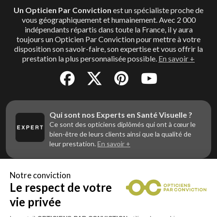
Un Opticien Par Conviction
est un spécialiste proche de
vous géographiquement et humainement. Avec 2 000
indépendants répartis dans toute la France, il y aura
toujours un Opticien Par Conviction pour mettre à votre
disposition son savoir-faire, son expertise et vous offrir la
prestation la plus personnalisée possible.
En savoir +
Qui sont nos Experts en Santé Visuelle ?
Ce sont des opticiens diplômés qui ont à cœur le
bien-être de leurs clients ainsi que la qualité de
leur prestation.
En savoir +
Notre conviction
Le respect de votre
Vous êtes un professionnel de la vue et
vous souhaitez nous rejoindre ?
vie privée
Contactez Alliance Optic, la centrale d’achats et
d’accompagnement des opticiens indépendants