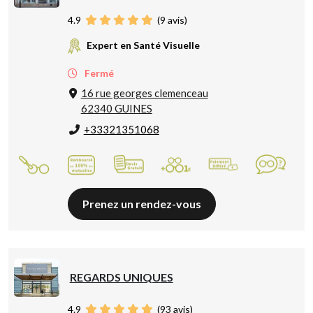
4.9
(
9
avis)
Expert en Santé Visuelle
Fermé
16 rue georges clemenceau
62340 GUINES
+33321351068
Prenez un rendez-vous
REGARDS UNIQUES
4.9
(
93
avis)