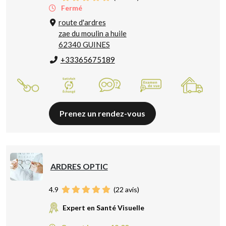
Fermé
route d'ardres
zae du moulin a huile
62340 GUINES
+33365675189
Prenez un rendez-vous
ARDRES OPTIC
4.9
(
22
avis)
Expert en Santé Visuelle