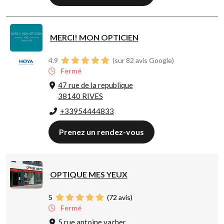
MERCI! MON OPTICIEN
4.9
(sur 82 avis Google)
Fermé
47 rue de la republique
38140 RIVES
+33954444833
Prenez un rendez-vous
OPTIQUE MES YEUX
5
(
72
avis)
Fermé
5 rue antoine vacher