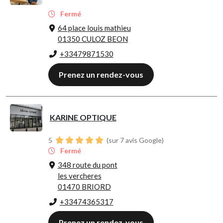
Fermé
64 place louis mathieu
01350 CULOZ BEON
+33479871530
Prenez un rendez-vous
KARINE OPTIQUE
5
(sur 7 avis Google)
Fermé
348 route du pont
les vercheres
01470 BRIORD
+33474365317
Prenez un rendez-vous