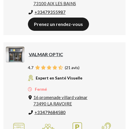
73100 AIX LES BAINS
+33479355987
Prenez un rendez-vous
VALMAR OPTIC
4.7
(
21
avis)
Expert en Santé Visuelle
Fermé
16 promenade villard valmar
73490 LA RAVOIRE
+33479684580