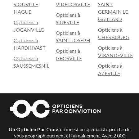
SIOUVILLE
VIDECOSVILLE
SAINT
HAGUE
GERMAIN LE
Opticiens à
GAILLARD
Opticiens à
SIDEVILLE
JOGANVILLE
Opticiens à
Opticiens à
CHERBOURG
Opticiens à
SAINT JOSEPH
HARDINVAST
Opticiens à
Opticiens à
VIRANDEVILLE
Opticiens à
GROSVILLE
SAUSSEMESNIL
Opticiens à
AZEVILLE
Un Opticien Par Conviction
est un spécialiste proche de
vous géographiquement et humainement. Avec 2 000