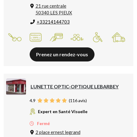
21 rue centrale
50340 LES PIEUX
+33214144703
Prenez un rendez-vous
LUNETTE OPTIC-OPTIQUE LEBARBEY
4.9
(
116
avis)
Expert en Santé Visuelle
Fermé
2 place ernest legrand