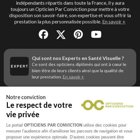
indépendants répartis dans toute la France, il y aura
toujours un Opticien Par Conviction pour mettre à votre
disposition son savoir-faire, son expertise et vous offrir la
prestation la plus personnalisée possible.
En savoir +
Qui sont nos Experts en Santé Visuelle ?
Ce sont des opticiens diplômés qui ont à cœur le
bien-être de leurs clients ainsi que la qualité de
leur prestation.
En savoir +
Notre conviction
Le respect de votre
Vous êtes un professionnel de la vue et
vous souhaitez nous rejoindre ?
vie privée
Contactez Alliance Optic, la centrale d’achats et
d’accompagnement des opticiens indépendants
Le portail
OPTICIENS PAR CONVICTION
utilise des cookies pour
mesurer l’audience afin d’améliorer les parcours de navigation et vous
proposer une expérience optimale. D’autres cookies peuvent être