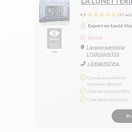
LA LUNETTERI
4.9
(
37
avis
Expert en Santé Vis
Fermé
1 avenue gambetta
17100 SAINTES
+33546937256
Conseils personnalisés
d'opticiens diplômés
Contrôle visuel sans RDV
Carte American Express
Pr