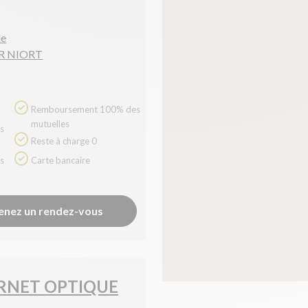
le
R NIORT
Remboursement 100% des
mutuelles
Reste à charge 0
Carte bancaire
enez un rendez-vous
RNET OPTIQUE