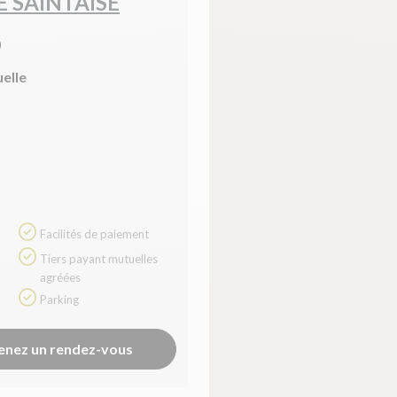
E SAINTAISE
)
uelle
Facilités de paiement
Tiers payant mutuelles
agréées
Parking
enez un rendez-vous