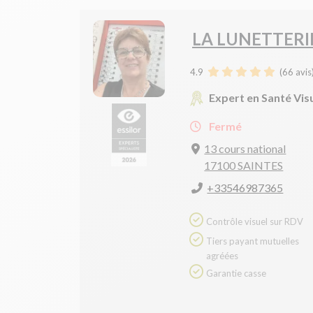
LA LUNETTERI
4.9
(
66
avis
Expert en Santé Vis
Fermé
13 cours national
17100 SAINTES
+33546987365
Contrôle visuel sur RDV
Tiers payant mutuelles
agréées
Garantie casse