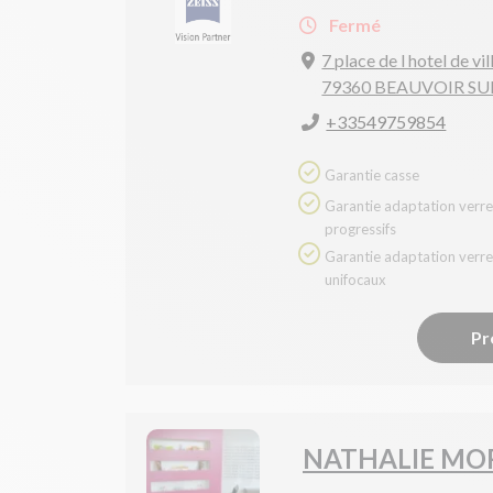
Fermé
7 place de l hotel de vil
79360 BEAUVOIR SU
+33549759854
Garantie casse
Garantie adaptation verres
progressifs
Garantie adaptation verres
unifocaux
Pr
NATHALIE MO