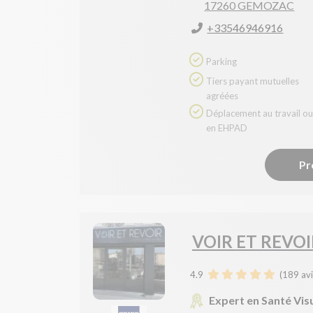
17260 GEMOZAC
+33546946916
Parking
Tiers payant mutuelles
agréées
Déplacement au travail ou
en EHPAD
Pr
VOIR ET REVOI
4.9
(
189
avi
Expert en Santé Vis