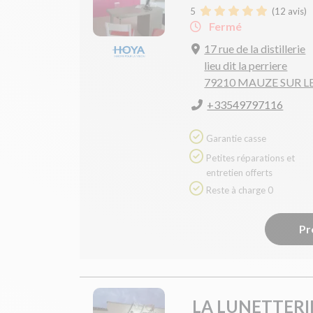
5
(
12
avis)
Fermé
17 rue de la distillerie
lieu dit la perriere
79210 MAUZE SUR 
+33549797116
Garantie casse
Petites réparations et
entretien offerts
Reste à charge 0
Pr
LA LUNETTERI