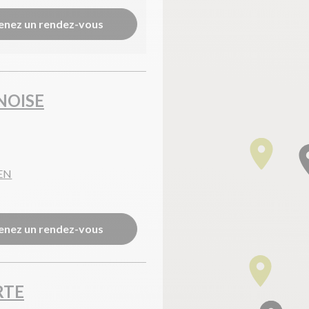
enez un rendez-vous
NOISE
IEN
enez un rendez-vous
RTE