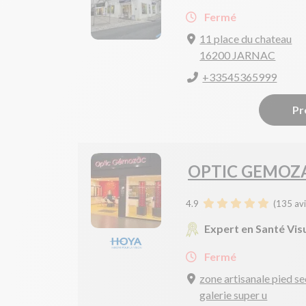
Fermé
11 place du chateau
16200 JARNAC
+33545365999
Pr
OPTIC GEMOZ
4.9
(
135
avi
Expert en Santé Vis
Fermé
zone artisanale pied se
galerie super u