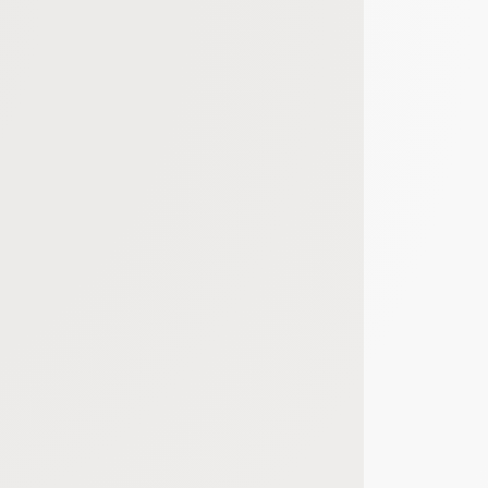
bout de code que nous fourni Facebook nous permet de poursuivre nos échanges
 d'un site web en enregistrant les actions qu'ils effectuent, afin de détecter le
e web, telles que le nombre de visites, le temps moyen passé sur le site web et 
es indicateurs comme l’affluence, les produits les plus consultés, ou encore la