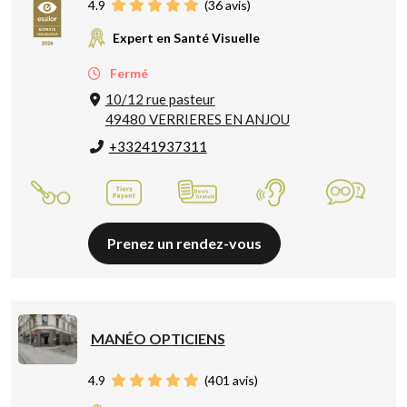
4.9
(
36
avis)
Expert en Santé Visuelle
Fermé
10/12 rue pasteur
49480 VERRIERES EN ANJOU
+33241937311
Prenez un rendez-vous
MANÉO OPTICIENS
4.9
(
401
avis)