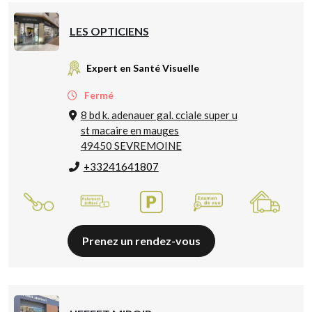
LES OPTICIENS
Expert en Santé Visuelle
Fermé
8 bd k. adenauer gal. cciale super u
st macaire en mauges
49450 SEVREMOINE
+33241641807
Prenez un rendez-vous