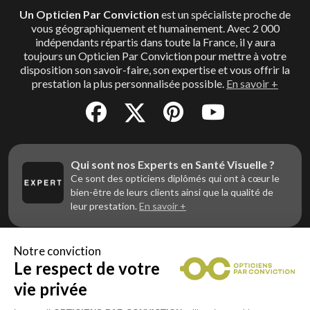
Un Opticien Par Conviction
est un spécialiste proche de
vous géographiquement et humainement. Avec 2 000
indépendants répartis dans toute la France, il y aura
toujours un Opticien Par Conviction pour mettre à votre
disposition son savoir-faire, son expertise et vous offrir la
prestation la plus personnalisée possible.
En savoir +
Qui sont nos Experts en Santé Visuelle ?
Ce sont des opticiens diplômés qui ont à cœur le
bien-être de leurs clients ainsi que la qualité de
leur prestation.
En savoir +
Notre conviction
Le respect de votre
Vous êtes un professionnel de la vue et
vous souhaitez nous rejoindre ?
vie privée
Contactez Alliance Optic, la centrale d’achats et
d’accompagnement des opticiens indépendants