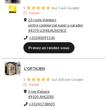
5
(sur 5 avis Google)
Fermé
23 route d'angers
centre commercial super u varades
44370 LOIREAUXENCE
+33240095136
Prenez un rendez-vous
L'OPTICIEN
5
(sur 320 avis Google)
Fermé
5 rue d'alsace
49100 ANGERS
+33241738005