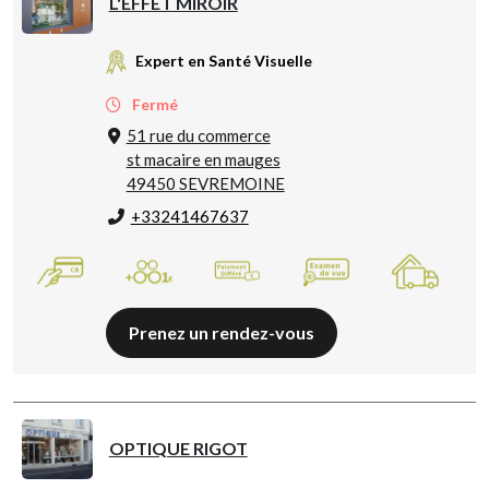
L'EFFET MIROIR
Expert en Santé Visuelle
Fermé
51 rue du commerce
st macaire en mauges
49450 SEVREMOINE
+33241467637
Prenez un rendez-vous
OPTIQUE RIGOT