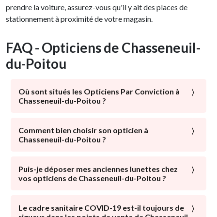
prendre la voiture, assurez-vous qu'il y ait des places de
stationnement à proximité de votre magasin.
FAQ - Opticiens de Chasseneuil-
du-Poitou
Où sont situés les Opticiens Par Conviction à
Chasseneuil-du-Poitou ?
À proximité du centre-ville, des commerces locaux : les
Opticiens Par Conviction sont présents dans tous les
Comment bien choisir son opticien à
Chasseneuil-du-Poitou ?
quartiers de Chasseneuil-du-Poitou. Avec ou sans
parking, avec un service optométrie : choisissez
La santé visuelle est l’élément majeur qui doit être mis
l'opticien chasseneuillais qui vous correspond !
en avant par un opticien. Un expert de la vision doit
Puis-je déposer mes anciennes lunettes chez
vos opticiens de Chasseneuil-du-Poitou ?
mettre tout son savoir-faire à votre disposition afin
d’améliorer votre vue de manière optimale.
Pour leur offrir une nouvelle vie, en faire don à ceux qui
en ont besoin, les recycler… certains opticiens de
Le cadre sanitaire COVID-19 est-il toujours de
L’étape primordiale : Lister vos nécessités
rigueur dans les points de vente de Chasseneuil-