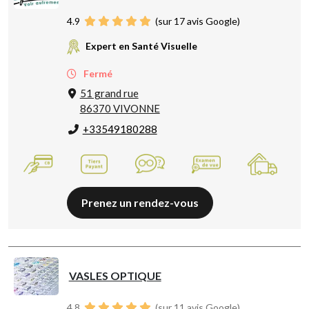
4.9
(sur 17 avis Google)
Expert en Santé Visuelle
Fermé
51 grand rue
86370 VIVONNE
+33549180288
Prenez un rendez-vous
VASLES OPTIQUE
4.8
(sur 11 avis Google)