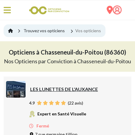
Trouvez vos opticiens
Vos opticiens
Opticiens à Chasseneuil-du-Poitou (86360)
Nos Opticiens par Conviction à Chasseneuil-du-Poitou
LES LUNETTES DE L'AUXANCE
4.9
(
22
avis)
Expert en Santé Visuelle
Fermé
7 rue germaine tillion