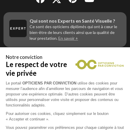
Qui sont nos Experts en Santé Visuelle ?
Ce sont des opticiens diplômés qui ont à cœur le
bien-être de leurs clients ainsi que la qualité de
leur prestation.
En savoir +
Notre conviction
Le respect de votre
Vous êtes un professionnel de la vue et
vous souhaitez nous rejoindre ?
vie privée
Contactez Alliance Optic, la centrale d’achats et
d’accompagnement des opticiens indépendants
Le portail
OPTICIENS PAR CONVICTION
utilise des cookies pour
mesurer l’audience afin d’améliorer les parcours de navigation et vous
proposer une expérience optimale. D’autres cookies peuvent être
utilisés pour personnaliser votre visite et proposer des contenus ou
fonctionnalités adaptés.
Mentions légales
Pour autoriser ces cookies, cliquez simplement sur le bouton
« Accepter et continuer ».
CGU
Vous pouvez paramétrer vos préférences pour chaque catégorie à tout