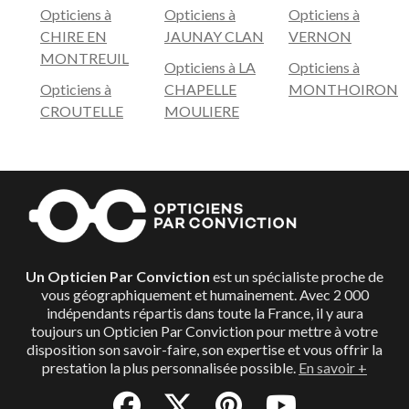
Opticiens à
Opticiens à
Opticiens à
Le but des Opticiens Par Conviction n’est pas de vous
CHIRE EN
JAUNAY CLAN
VERNON
vendre des lunettes, mais de répondre en priorité à
MONTREUIL
Opticiens à LA
Opticiens à
votre besoin de santé. Ils vous garantissent une
Opticiens à
CHAPELLE
MONTHOIRON
transparence des prix, en vous proposant les produits
CROUTELLE
MOULIERE
adaptés, de grande qualité, pour le budget qui vous
correspond.
Un Opticien Par Conviction
est un spécialiste proche de
vous géographiquement et humainement. Avec 2 000
indépendants répartis dans toute la France, il y aura
toujours un Opticien Par Conviction pour mettre à votre
disposition son savoir-faire, son expertise et vous offrir la
prestation la plus personnalisée possible.
En savoir +