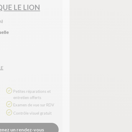
UE LE LION
s)
uelle
LE
Petites réparations et
entretien offerts
Examen de vue sur RDV
Contrôle visuel gratuit
enez un rendez-vous