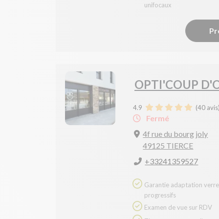
unifocaux
Pr
OPTI'COUP D'O
4.9
(
40
avis
Fermé
4f rue du bourg joly
49125 TIERCE
+33241359527
Garantie adaptation verres
progressifs
Examen de vue sur RDV