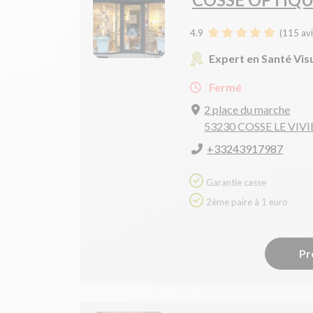
4.9
(
115
avi
Expert en Santé Vis
Fermé
2 place du marche
53230 COSSE LE VIV
+33243917987
Garantie casse
2ème paire à 1 euro
Pr