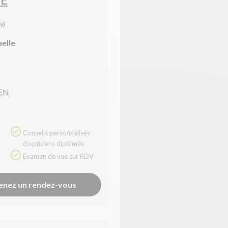
s)
uelle
IEN
Conseils personnalisés
d'opticiens diplômés
Examen de vue sur RDV
enez un rendez-vous