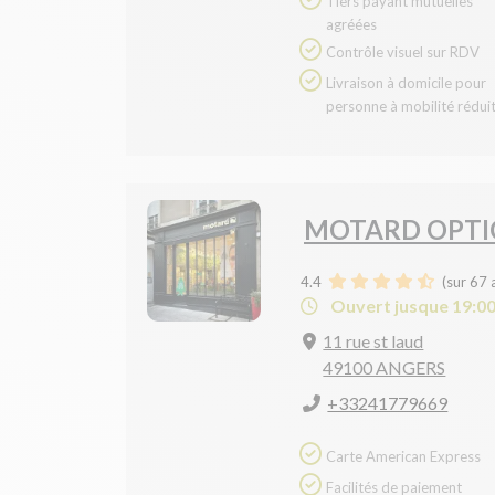
Tiers payant mutuelles
agréées
Contrôle visuel sur RDV
Livraison à domicile pour
personne à mobilité rédui
MOTARD OPTIC
4.4
(sur 67 
Ouvert jusque 19:0
11 rue st laud
49100 ANGERS
+33241779669
Carte American Express
Facilités de paiement