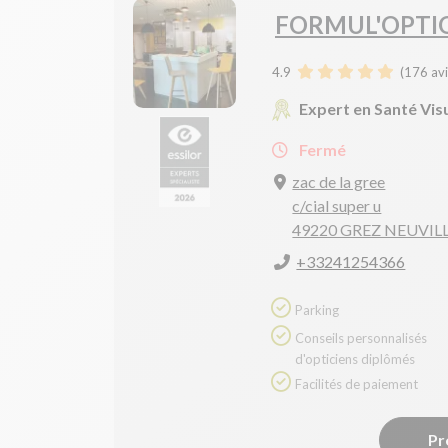
FORMUL'OPTIQ
4.9
(
176
avi
Expert en Santé Vis
Fermé
zac de la gree
c/cial super u
49220 GREZ NEUVIL
+33241254366
Parking
Conseils personnalisés
d'opticiens diplômés
Facilités de paiement
Pr