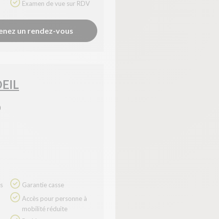
Examen de vue sur RDV
YouTube
?
Affiche la vidéo intégrée hébergée sur YouTube
Annonces avant, entre ou après une vidéo YouTube
enez un rendez-vous
Facebook
?
Partage sur le réseau Facebook
Parce que vous ne venez pas tous les jours sur notre site, ce petit 
Hotjar
?
Enregistrement du parcours utilisateur de la navigation
Hotjar est un outil qui permet d'analyser le comportement des visiteurs
EIL
Piano Analytics
?
Mesurer l'audience de notre site
)
collecte des données relatives aux visites de l'utilisateur sur le sit
Google Analytics
?
Permet d'analyser les statistiques de consultation de notre site
Indispensable pour piloter notre site internet, il permet de mesurer d
Google Maps
?
Affiche les cartes personnalisées
Google Maps est un service mondial de cartographie en ligne (GPS)
Consentements certifiés par
Garantie casse
Continuer sans accepter
OK pour moi
Accès pour personne à
mobilité réduite