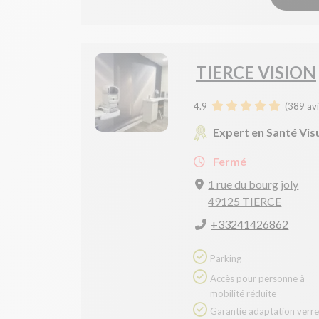
TIERCE VISION
4.9
(
389
avi
Expert en Santé Vis
Fermé
1 rue du bourg joly
49125 TIERCE
+33241426862
Parking
Accès pour personne à
mobilité réduite
Garantie adaptation verres