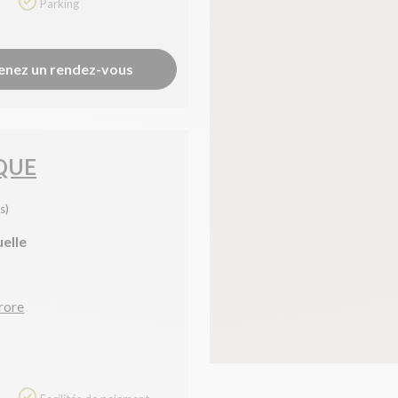
Parking
enez un rendez-vous
QUE
s)
uelle
rore