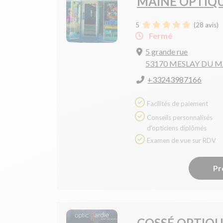
MAINE OPTIQ
5
(
28
avis)
Fermé
5 grande rue
53170 MESLAY DU 
+33243987166
Facilités de paiement
Conseils personnalisés
d'opticiens diplômés
Examen de vue sur RDV
Pr
COSSÉ OPTIQ