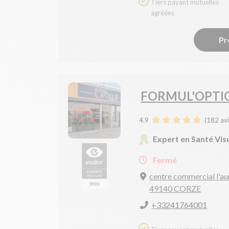
Tiers payant mutuelles
agréées
Pr
FORMUL'OPTI
4.9
(
182
avi
Expert en Santé Vis
Fermé
centre commercial l'au
49140 CORZE
+33241764001