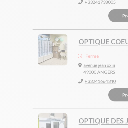
+33241738005
Pr
OPTIQUE COEU
Fermé
avenue jean xxiii
49000 ANGERS
+33241664340
Pr
OPTIQUE DES 