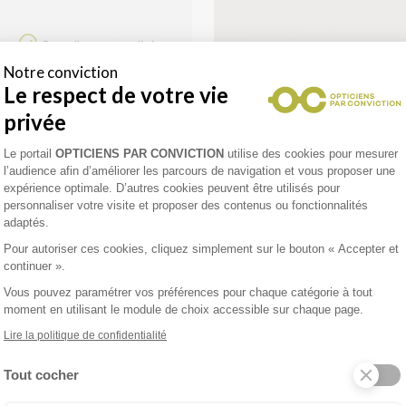
Conseils personnalisés
d'opticiens diplômés
Notre conviction
Le respect de votre vie
privée
enez un rendez-vous
Plateforme de Gestion du Consentement 
Le portail
OPTICIENS PAR CONVICTION
utilise des cookies pour mesurer
l’audience afin d’améliorer les parcours de navigation et vous proposer une
expérience optimale. D’autres cookies peuvent être utilisés pour
personnaliser votre visite et proposer des contenus ou fonctionnalités
UE AUDITION
adaptés.
Pour autoriser ces cookies, cliquez simplement sur le bouton « Accepter et
)
continuer ».
Vous pouvez paramétrer vos préférences pour chaque catégorie à tout
uelle
moment en utilisant le module de choix accessible sur chaque page.
Lire la politique de confidentialité
Tout cocher
N ANJOU
Axeptio consent