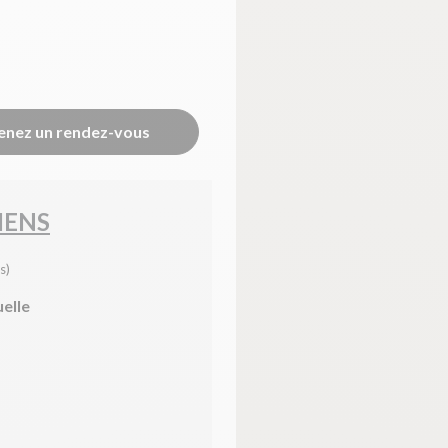
enez un rendez-vous
IENS
s)
uelle