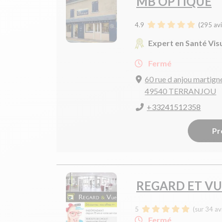
MB OPTIQUE
4.9
(
295
avi
Expert en Santé Vis
Fermé
60 rue d anjou martign
49540 TERRANJOU
+33241512358
Pr
REGARD ET VU
5
(sur 34 av
Fermé