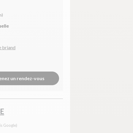
s)
uelle
e briand
enez un rendez-vous
E
is Google)