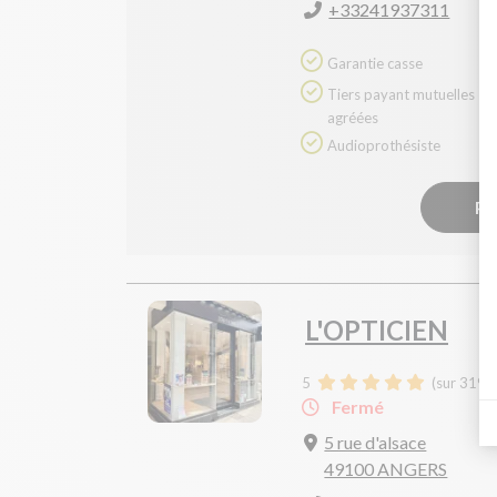
+33241937311
Garantie casse
Tiers payant mutuelles
agréées
Audioprothésiste
Pr
L'OPTICIEN
5
(sur 319 a
Fermé
5 rue d'alsace
49100 ANGERS