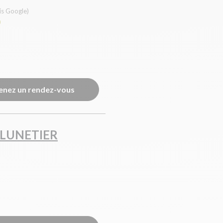
is Google)
0
enez un rendez-vous
 LUNETIER