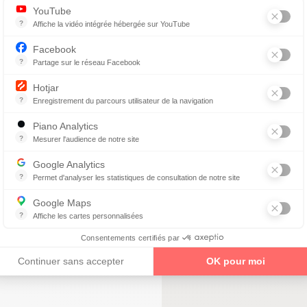
YouTube
?
Affiche la vidéo intégrée hébergée sur YouTube
Annonces avant, entre ou après une vidéo YouTube
Devis gratuit
Facebook
Conseils personnalisés
?
Partage sur le réseau Facebook
d'opticiens diplômés
Parce que vous ne venez pas tous les jours sur notre site, ce petit 
Hotjar
?
Enregistrement du parcours utilisateur de la navigation
Hotjar est un outil qui permet d'analyser le comportement des visiteurs
Piano Analytics
enez un rendez-vous
?
Mesurer l'audience de notre site
collecte des données relatives aux visites de l'utilisateur sur le sit
Google Analytics
?
Permet d'analyser les statistiques de consultation de notre site
Indispensable pour piloter notre site internet, il permet de mesurer d
Google Maps
?
Affiche les cartes personnalisées
Google Maps est un service mondial de cartographie en ligne (GPS)
vis Google)
Consentements certifiés par
Continuer sans accepter
OK pour moi