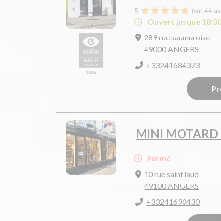
5
(sur 44 av
Ouvert jusque 18:3
289 rue saumuroise
49000 ANGERS
+33241684373
Pr
MINI MOTARD
Fermé
10 rue saint laud
49100 ANGERS
+33241690430