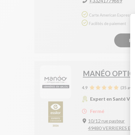
+33241779669
Carte American Express
Facilités de paiement
Pr
MANÉO OPTIQ
4.9
(
35
avis
Expert en Santé Vis
Fermé
10/12 rue pasteur
49480 VERRIERES E