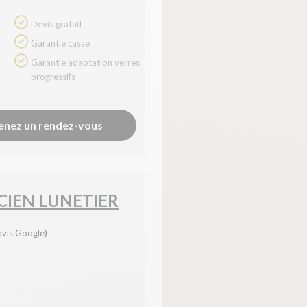
Devis gratuit
Garantie casse
Garantie adaptation verres
progressifs
enez un rendez-vous
IEN LUNETIER
avis Google)