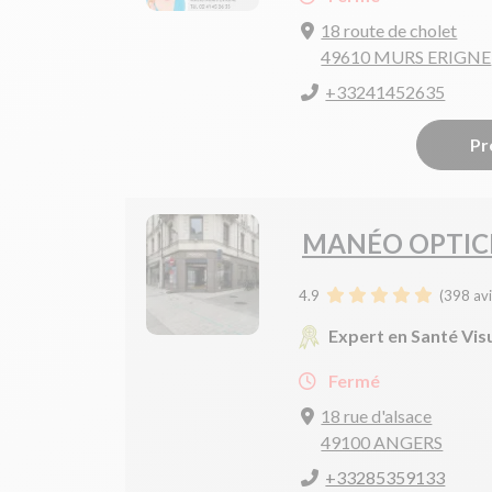
18 route de cholet
49610 MURS ERIGNE
+33241452635
Pr
MANÉO OPTIC
4.9
(
398
avi
Expert en Santé Vis
Fermé
18 rue d'alsace
49100 ANGERS
+33285359133