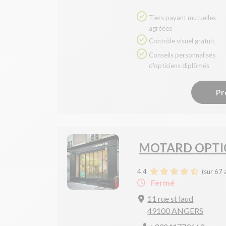
Tiers payant mutuelles
agréées
Contrôle visuel gratuit
Conseils personnalisés
d'opticiens diplômés
Pr
MOTARD OPTIC
4.4
(sur 67 
Fermé
11 rue st laud
49100 ANGERS