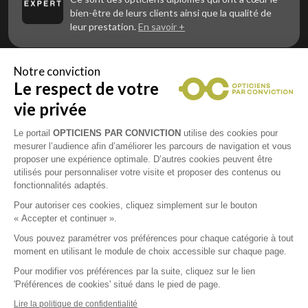
bien-être de leurs clients ainsi que la qualité de
leur prestation.
En savoir +
Notre conviction
Le respect de votre
Vous êtes un professionnel de la vue et
vous souhaitez nous rejoindre ?
vie privée
Contactez Alliance Optic, la centrale d’achats et
d’accompagnement des opticiens indépendants
Le portail
OPTICIENS PAR CONVICTION
utilise des cookies pour
mesurer l’audience afin d’améliorer les parcours de navigation et vous
proposer une expérience optimale. D’autres cookies peuvent être
utilisés pour personnaliser votre visite et proposer des contenus ou
fonctionnalités adaptés.
Mentions légales
Pour autoriser ces cookies, cliquez simplement sur le bouton
« Accepter et continuer ».
CGU
Vous pouvez paramétrer vos préférences pour chaque catégorie à tout
moment en utilisant le module de choix accessible sur chaque page.
Politique de confidentialité
Pour modifier vos préférences par la suite, cliquez sur le lien
'Préférences de cookies' situé dans le pied de page.
Contacts
Lire la politique de confidentialité