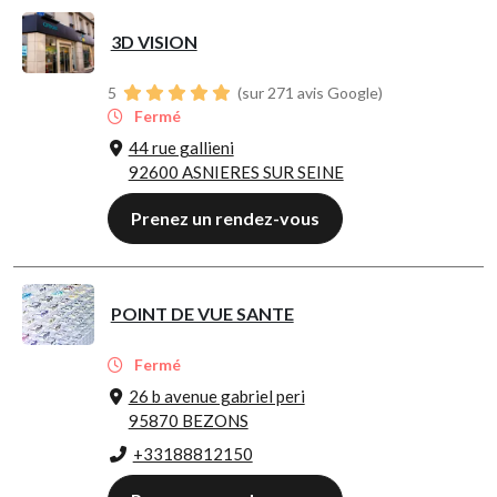
3D VISION
5
(sur 271 avis Google)
Fermé
44 rue gallieni
92600 ASNIERES SUR SEINE
Prenez un rendez-vous
POINT DE VUE SANTE
Fermé
26 b avenue gabriel peri
95870 BEZONS
+33188812150