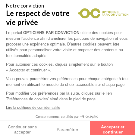
Notre conviction
Le respect de votre
Vous êtes un professionnel de la vue et
vous souhaitez nous rejoindre ?
vie privée
Contactez Alliance Optic, la centrale d’achats et
d’accompagnement des opticiens indépendants
Le portail
OPTICIENS PAR CONVICTION
utilise des cookies pour
mesurer l’audience afin d’améliorer les parcours de navigation et vous
proposer une expérience optimale. D’autres cookies peuvent être
utilisés pour personnaliser votre visite et proposer des contenus ou
fonctionnalités adaptés.
Mentions légales
Pour autoriser ces cookies, cliquez simplement sur le bouton
« Accepter et continuer ».
CGU
Vous pouvez paramétrer vos préférences pour chaque catégorie à tout
moment en utilisant le module de choix accessible sur chaque page.
Politique de confidentialité
Pour modifier vos préférences par la suite, cliquez sur le lien
'Préférences de cookies' situé dans le pied de page.
Contacts
Lire la politique de confidentialité
Consentements certifiés par
2026 © Opticiens Par Conviction. Tous droits
réservés
Continuer sans
Accepter et
Paramétrer
COLOMBES
CARTE
accepter
continuer