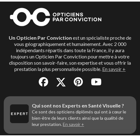
Le but des Opticiens Par Conviction n’est pas de vous
vendre des lunettes, mais de répondre en priorité à
votre besoin de santé. Ils vous garantissent une
transparence des prix, en vous proposant les produits
Un Opticien Par Conviction
est un spécialiste proche de
adaptés, de grande qualité, pour le budget qui vous
vous géographiquement et humainement. Avec 2 000
correspond.
indépendants répartis dans toute la France, il y aura
toujours un Opticien Par Conviction pour mettre à votre
disposition son savoir-faire, son expertise et vous offrir la
prestation la plus personnalisée possible.
En savoir +
Qui sont nos Experts en Santé Visuelle ?
Ce sont des opticiens diplômés qui ont à cœur le
bien-être de leurs clients ainsi que la qualité de
leur prestation.
En savoir +