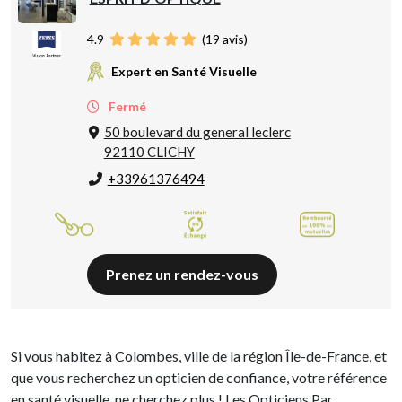
4.9
(
19
avis)
Expert en Santé Visuelle
Fermé
50 boulevard du general leclerc
92110 CLICHY
+33961376494
Prenez un rendez-vous
Si vous habitez à Colombes, ville de la région Île-de-France, et
que vous recherchez un opticien de confiance, votre référence
en santé visuelle, ne cherchez plus ! Les Opticiens Par