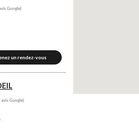
avis Google)
enez un rendez-vous
OEIL
 avis Google)
5