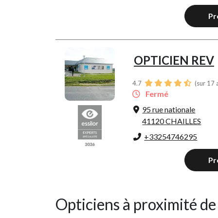
Pr
OPTICIEN REV
4.7
(sur 17 
Fermé
95 rue nationale
41120 CHAILLES
+33254746295
Pr
Opticiens à proximité d