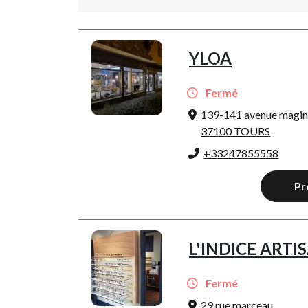
YLOA
Fermé
139-141 avenue magin
37100 TOURS
+33247855558
Pr
L'INDICE ARTI
Fermé
29 rue marceau