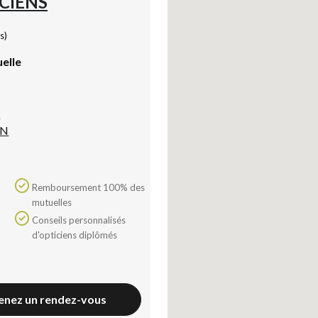
CIENS
s)
uelle
n
IN
Remboursement 100% des
mutuelles
Conseils personnalisés
d'opticiens diplômés
enez un rendez-vous