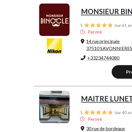
MONSIEUR BI
5
(sur 61 av
Fermé
14 rue principale
37510 SAVONNIERE
+33234744080
Pr
MAITRE LUNET
5
(sur 40 av
Fermé
30 rue de bordeaux