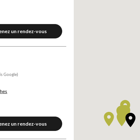
enez un rendez-vous
is Google)
ches
enez un rendez-vous
Notre conviction