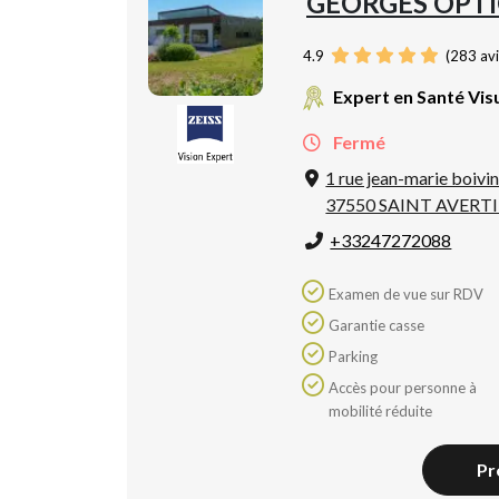
GEORGES OPTI
4.9
(
283
avi
Expert en Santé Vis
Fermé
1 rue jean-marie boivi
37550 SAINT AVERT
+33247272088
Examen de vue sur RDV
Garantie casse
Parking
Accès pour personne à
mobilité réduite
Pr