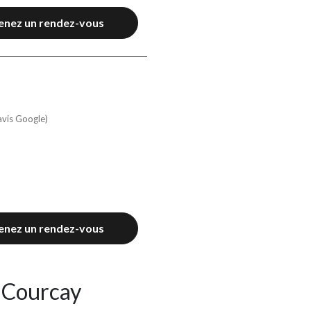
enez un rendez-vous
avis Google)
enez un rendez-vous
e Courcay