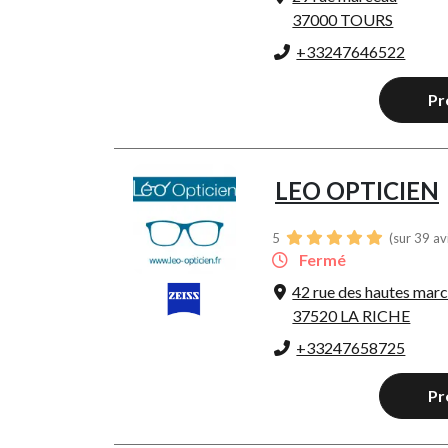
37000 TOURS
+33247646522
Pr
LEO OPTICIEN
5
(sur 39 av
Fermé
42 rue des hautes mar
37520 LA RICHE
+33247658725
Pr