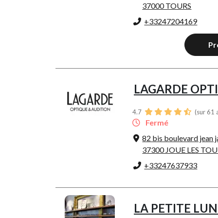
37000 TOURS
+33247204169
Pr
LAGARDE OPT
4.7
(sur 61 
Fermé
82 bis boulevard jean 
37300 JOUE LES TO
+33247637933
LA PETITE LU