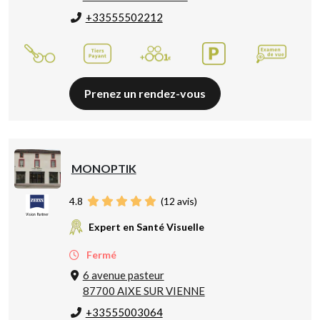
+33555502212
Prenez un rendez-vous
MONOPTIK
4.8
(
12
avis)
Expert en Santé Visuelle
Fermé
6 avenue pasteur
87700 AIXE SUR VIENNE
+33555003064