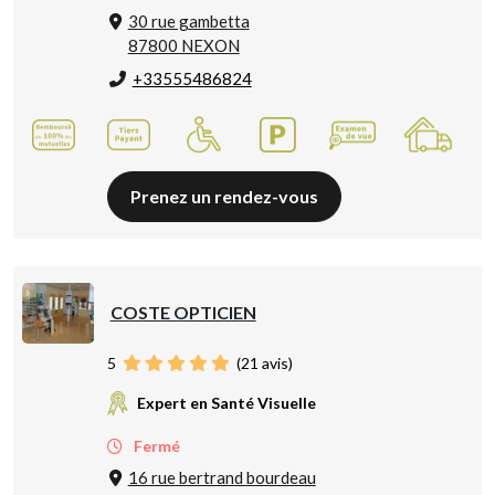
30 rue gambetta
87800 NEXON
+33555486824
Prenez un rendez-vous
COSTE OPTICIEN
5
(
21
avis)
Expert en Santé Visuelle
Fermé
16 rue bertrand bourdeau