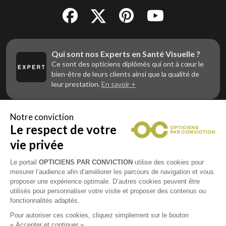
Qui sont nos Experts en Santé Visuelle ?
Ce sont des opticiens diplômés qui ont à cœur le
bien-être de leurs clients ainsi que la qualité de
leur prestation.
En savoir +
Notre conviction
Le respect de votre
Vous êtes un professionnel de la vue et
vous souhaitez nous rejoindre ?
vie privée
Contactez Alliance Optic, la centrale d’achats et
d’accompagnement des opticiens indépendants
Le portail
OPTICIENS PAR CONVICTION
utilise des cookies pour
mesurer l’audience afin d’améliorer les parcours de navigation et vous
proposer une expérience optimale. D’autres cookies peuvent être
utilisés pour personnaliser votre visite et proposer des contenus ou
fonctionnalités adaptés.
Mentions légales
Pour autoriser ces cookies, cliquez simplement sur le bouton
« Accepter et continuer ».