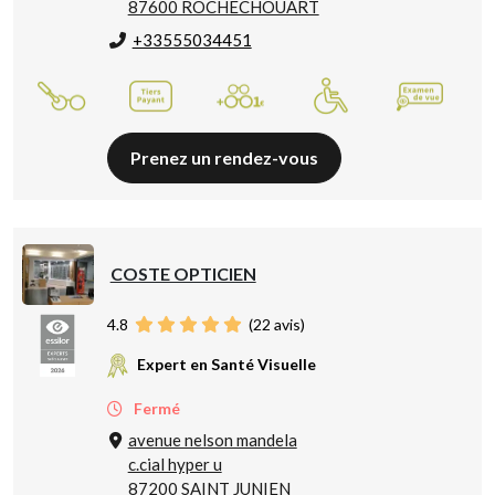
87600 ROCHECHOUART
+33555034451
Prenez un rendez-vous
COSTE OPTICIEN
4.8
(
22
avis)
Expert en Santé Visuelle
Fermé
avenue nelson mandela
c.cial hyper u
87200 SAINT JUNIEN