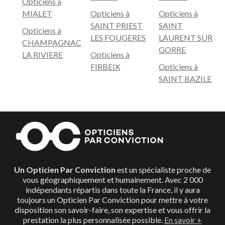
Opticiens à
MIALET
Opticiens à
Opticiens à
SAINT PRIEST
SAINT
Opticiens à
LES FOUGERES
LAURENT SUR
CHAMPAGNAC
GORRE
LA RIVIERE
Opticiens à
FIRBEIX
Opticiens à
SAINT BAZILE
Un Opticien Par Conviction
est un spécialiste proche de
vous géographiquement et humainement. Avec 2 000
indépendants répartis dans toute la France, il y aura
toujours un Opticien Par Conviction pour mettre à votre
disposition son savoir-faire, son expertise et vous offrir la
prestation la plus personnalisée possible.
En savoir +