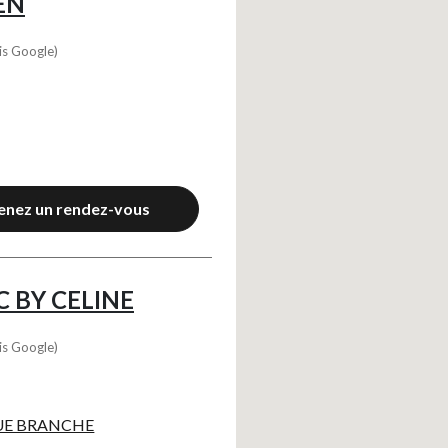
EN
is Google)
enez un rendez-vous
C BY CELINE
is Google)
UE BRANCHE