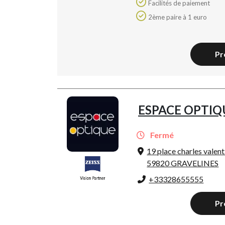
Facilités de paiement
2ème paire à 1 euro
Pr
ESPACE OPTIQ
Fermé
19 place charles valent
59820 GRAVELINES
+33328655555
Pr