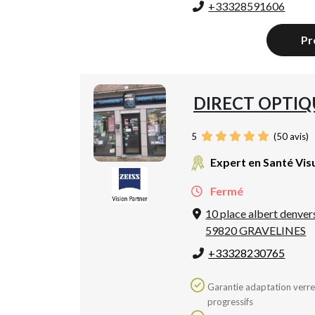
+33328591606
Pr
DIRECT OPTIQ
5
(
50
avis)
Expert en Santé Vis
Fermé
10 place albert denver
59820 GRAVELINES
+33328230765
Garantie adaptation verres
progressifs