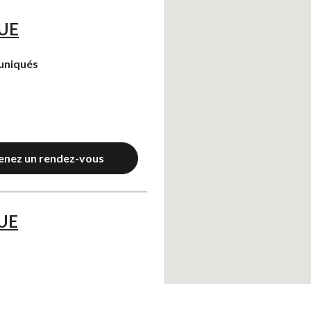
UE
uniqués
enez un rendez-vous
UE