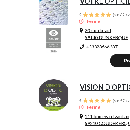
VOTRE OPTICI
5
(sur 62 av
Fermé
30 rue du sud
59140 DUNKERQUE
+33328666387
Pr
VISION D'OPTI
5
(sur 57 av
Fermé
111 boulevard vauban
59210 COUDEKERQ