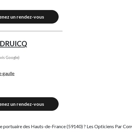
enez un rendez-vous
UDRUICQ
vis Google)
e gaulle
enez un rendez-vous
le portuaire des Hauts-de-France (59140) ? Les Opticiens Par Convi