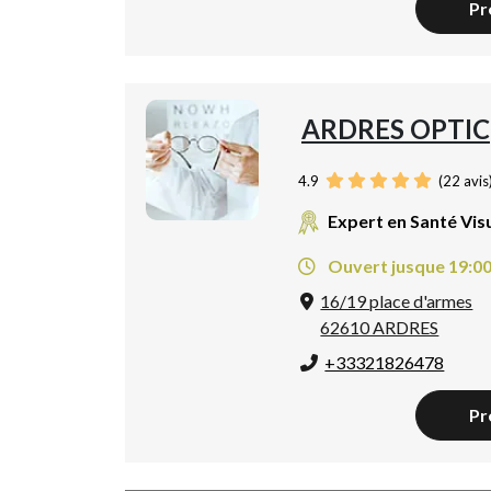
Pr
ARDRES OPTIC
4.9
(
22
avis
Expert en Santé Vis
Ouvert jusque 19:0
16/19 place d'armes
62610 ARDRES
+33321826478
Pr