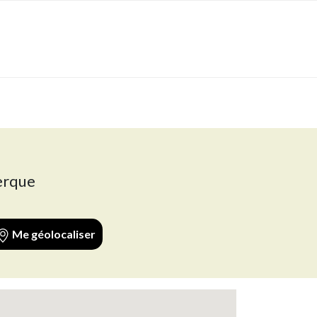
erque
Me géolocaliser