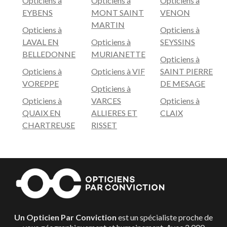
Opticiens à
Opticiens à
Opticiens à
monture comme des verres. L’opticien n’a donc pas
EYBENS
MONT SAINT
VENON
autant de possibilités pour pouvoir vous proposer un
MARTIN
Opticiens à
Opticiens à
équipement totalement adapté à votre vue, vos goûts
LAVAL EN
Opticiens à
SEYSSINS
et votre visage.
BELLEDONNE
MURIANETTE
Opticiens à
Opticiens à
Opticiens à VIF
SAINT PIERRE
VOREPPE
DE MESAGE
Opticiens à
Opticiens à
VARCES
Opticiens à
QUAIX EN
ALLIERES ET
CLAIX
CHARTREUSE
RISSET
Un Opticien Par Conviction
est un spécialiste proche de