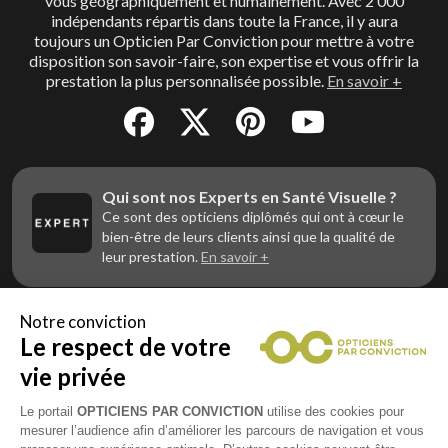
vous géographiquement et humainement. Avec 2 000
indépendants répartis dans toute la France, il y aura
toujours un Opticien Par Conviction pour mettre à votre
disposition son savoir-faire, son expertise et vous offrir la
prestation la plus personnalisée possible.
En savoir +
Qui sont nos Experts en Santé Visuelle ?
Ce sont des opticiens diplômés qui ont à cœur le
bien-être de leurs clients ainsi que la qualité de
leur prestation.
En savoir +
Notre conviction
Le respect de votre
Vous êtes un professionnel de la vue et
vous souhaitez nous rejoindre ?
vie privée
Contactez Alliance Optic, la centrale d’achats et
d’accompagnement des opticiens indépendants
Le portail
OPTICIENS PAR CONVICTION
utilise des cookies pour
mesurer l’audience afin d’améliorer les parcours de navigation et vous