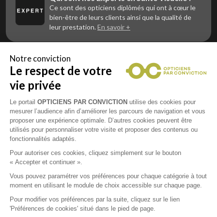
Ce sont des opticiens diplômés qui ont à cœur le
bien-être de leurs clients ainsi que la qualité de
leur prestation.
En savoir +
Notre conviction
Le respect de votre
Vous êtes un professionnel de la vue et
vous souhaitez nous rejoindre ?
vie privée
Contactez Alliance Optic, la centrale d’achats et
d’accompagnement des opticiens indépendants
Le portail
OPTICIENS PAR CONVICTION
utilise des cookies pour
mesurer l’audience afin d’améliorer les parcours de navigation et vous
proposer une expérience optimale. D’autres cookies peuvent être
utilisés pour personnaliser votre visite et proposer des contenus ou
fonctionnalités adaptés.
Mentions légales
Pour autoriser ces cookies, cliquez simplement sur le bouton
« Accepter et continuer ».
CGU
Vous pouvez paramétrer vos préférences pour chaque catégorie à tout
moment en utilisant le module de choix accessible sur chaque page.
Politique de confidentialité
Pour modifier vos préférences par la suite, cliquez sur le lien
'Préférences de cookies' situé dans le pied de page.