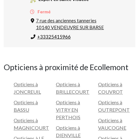
Fermé
7 rue des anciennes tanneries
10140 VENDEUVRE SUR BARSE
+33325415966
Opticiens à proximité de Ecollemont
Opticiens à
Opticiens à
Opticiens à
JONCREUIL
BRILLECOURT
COUVROT
Opticiens à
Opticiens à
Opticiens à
BASSU
VITRY EN
OUTREPONT
PERTHOIS
Opticiens à
Opticiens à
MAGNICOURT
Opticiens à
VAUCOGNE
DIENVILLE
Opticiens à LE
Opticiens à