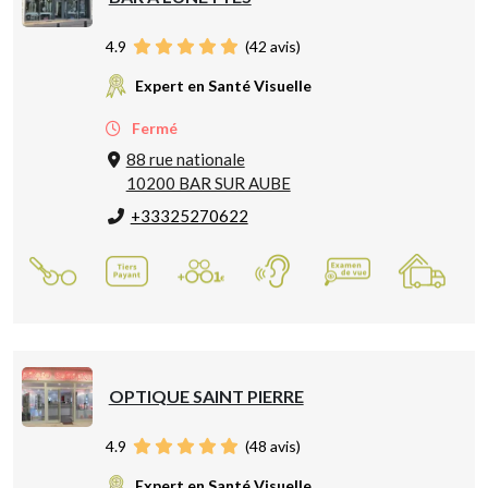
4.9
(
42
avis)
Expert en Santé Visuelle
Fermé
88 rue nationale
10200 BAR SUR AUBE
+33325270622
OPTIQUE SAINT PIERRE
4.9
(
48
avis)
Expert en Santé Visuelle