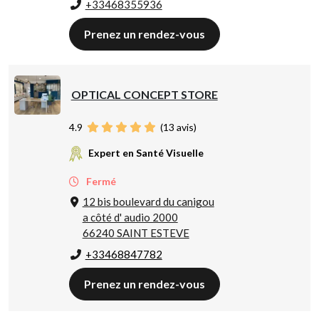
+33468355936
Prenez un rendez-vous
OPTICAL CONCEPT STORE
4.9
(
13
avis)
Expert en Santé Visuelle
Fermé
12 bis boulevard du canigou
a côté d' audio 2000
66240 SAINT ESTEVE
+33468847782
Prenez un rendez-vous