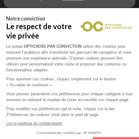
Notre conviction
Le respect de votre
Vous êtes un professionnel de la vue et
vous souhaitez nous rejoindre ?
vie privée
Contactez Alliance Optic, la centrale d’achats et
d’accompagnement des opticiens indépendants
Le portail
OPTICIENS PAR CONVICTION
utilise des cookies pour
mesurer l’audience afin d’améliorer les parcours de navigation et vous
proposer une expérience optimale. D’autres cookies peuvent être
utilisés pour personnaliser votre visite et proposer des contenus ou
fonctionnalités adaptés.
Mentions légales
Pour autoriser ces cookies, cliquez simplement sur le bouton
« Accepter et continuer ».
CGU
Vous pouvez paramétrer vos préférences pour chaque catégorie à tout
moment en utilisant le module de choix accessible sur chaque page.
Politique de confidentialité
Pour modifier vos préférences par la suite, cliquez sur le lien
'Préférences de cookies' situé dans le pied de page.
Contacts
Lire la politique de confidentialité
Consentements certifiés par
2026 © Opticiens Par Conviction. Tous droits