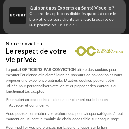
Qui sont nos Experts en Santé Visuelle ?
Ce sont des opticiens diplômés qui ont à cœur le
bien-être de leurs clients ainsi que la qualité de
leur prestation.
En savoir +
Notre conviction
Le respect de votre
Vous êtes un professionnel de la vue et
vous souhaitez nous rejoindre ?
vie privée
Contactez Alliance Optic, la centrale d’achats et
d’accompagnement des opticiens indépendants
Le portail
OPTICIENS PAR CONVICTION
utilise des cookies pour
mesurer l’audience afin d’améliorer les parcours de navigation et vous
proposer une expérience optimale. D’autres cookies peuvent être
utilisés pour personnaliser votre visite et proposer des contenus ou
fonctionnalités adaptés.
Mentions légales
Pour autoriser ces cookies, cliquez simplement sur le bouton
« Accepter et continuer ».
CGU
Vous pouvez paramétrer vos préférences pour chaque catégorie à tout
moment en utilisant le module de choix accessible sur chaque page.
Politique de confidentialité
Pour modifier vos préférences par la suite, cliquez sur le lien