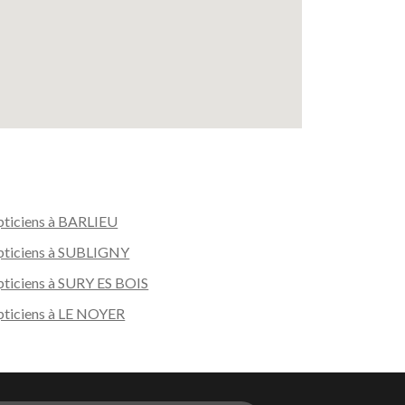
ticiens à BARLIEU
ticiens à SUBLIGNY
ticiens à SURY ES BOIS
ticiens à LE NOYER
s réglementations. Personnalisez vos préférences pour contrôler