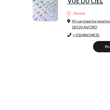
VUE DU CIEL
Fermé
45 rue maurice bourb
18520 AVORD
+33248654835
Pr