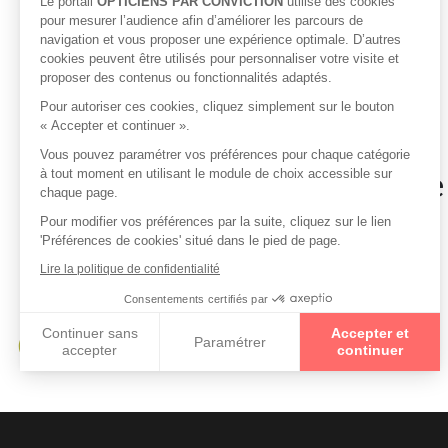
Le portail
OPTICIENS PAR CONVICTION
utilise des cookies
pour mesurer l’audience afin d’améliorer les parcours de
navigation et vous proposer une expérience optimale. D’autres
cookies peuvent être utilisés pour personnaliser votre visite et
proposer des contenus ou fonctionnalités adaptés.
Pour autoriser ces cookies, cliquez simplement sur le bouton
« Accepter et continuer ».
Vous pouvez paramétrer vos préférences pour chaque catégorie
Opticiens à proximité d
à tout moment en utilisant le module de choix accessible sur
chaque page.
Pour modifier vos préférences par la suite, cliquez sur le lien
'Préférences de cookies' situé dans le pied de page.
Opticiens à THOU
Lire la politique de confidentialité
Opticiens à NANCAY
Consentements certifiés par
Opticiens à OIZON
Continuer sans
Accepter et
Paramétrer
Opticiens à VAILLY SUR SAULDRE
accepter
continuer
Axeptio consent
Plateforme de Gestion du Consentement : Personnalisez vo
Notre plateforme vous permet d'adapter et de gérer vos param