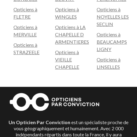
équipement totalement adapté à votre vue, vos goûts
Opticiens à
Opticiens à
Opticiens à
et votre visage.
FLETRE
WINGLES
NOYELLES LES
SECLIN
Opticiens à
Opticiens à LA
MERVILLE
CHAPELLE D
Opticiens à
ARMENTIERES
BEAUCAMPS
Opticiens à
LIGNY
STRAZEELE
Opticiens à
VIEILLE
Opticiens à
CHAPELLE
LINSELLES
Un Opticien Par Conviction
est un spécialiste proche de
vous géographiquement et humainement. Avec 2 000
indépendants répartis dans toute la France, il y aura