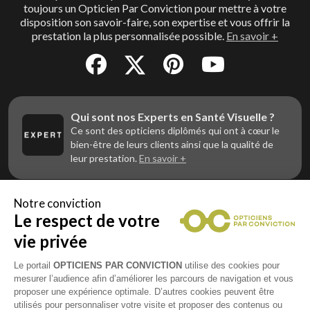
toujours un Opticien Par Conviction pour mettre à votre
disposition son savoir-faire, son expertise et vous offrir la
prestation la plus personnalisée possible.
En savoir +
Qui sont nos Experts en Santé Visuelle ?
Ce sont des opticiens diplômés qui ont à cœur le
bien-être de leurs clients ainsi que la qualité de
leur prestation.
En savoir +
Notre conviction
Le respect de votre
Vous êtes un professionnel de la vue et
vous souhaitez nous rejoindre ?
vie privée
Contactez Alliance Optic, la centrale d’achats et
d’accompagnement des opticiens indépendants
Le portail
OPTICIENS PAR CONVICTION
utilise des cookies pour
mesurer l’audience afin d’améliorer les parcours de navigation et vous
proposer une expérience optimale. D’autres cookies peuvent être
utilisés pour personnaliser votre visite et proposer des contenus ou