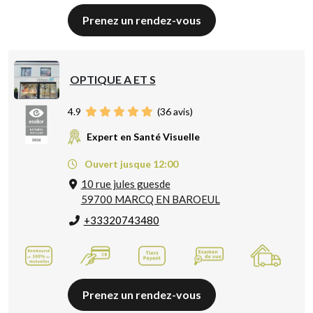
Prenez un rendez-vous
OPTIQUE A ET S
4.9
(
36
avis)
Expert en Santé Visuelle
Ouvert jusque 12:00
10 rue jules guesde
59700 MARCQ EN BAROEUL
+33320743480
Prenez un rendez-vous