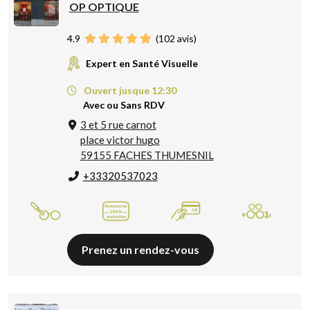
OP OPTIQUE
4.9
(
102
avis)
Expert en Santé Visuelle
Ouvert jusque 12:30
Avec ou Sans RDV
3 et 5 rue carnot
place victor hugo
59155 FACHES THUMESNIL
+33320537023
Prenez un rendez-vous