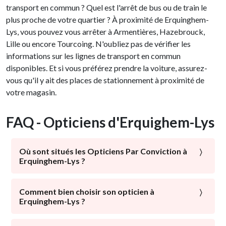
transport en commun ? Quel est l'arrêt de bus ou de train le
plus proche de votre quartier ? À proximité de Erquinghem-
Lys, vous pouvez vous arrêter à Armentières, Hazebrouck,
Lille ou encore Tourcoing. N'oubliez pas de vérifier les
informations sur les lignes de transport en commun
disponibles. Et si vous préférez prendre la voiture, assurez-
vous qu'il y ait des places de stationnement à proximité de
votre magasin.
FAQ - Opticiens d'Erquighem-Lys
Où sont situés les Opticiens Par Conviction à
Erquinghem-Lys ?
À proximité du centre-ville, de la gare de Erquinghem-
Lys, des commerces locaux : les Opticiens Par
Comment bien choisir son opticien à
Erquinghem-Lys ?
Conviction sont présents dans tous les quartiers de
Erquinghem-Lys. Avec ou sans parking, avec un service
La santé visuelle est l’élément majeur qui doit être mis