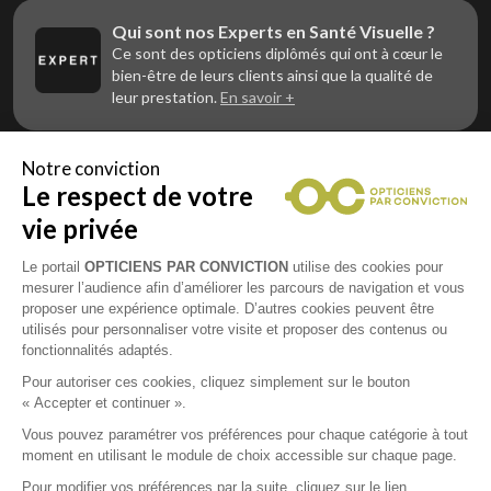
Qui sont nos Experts en Santé Visuelle ?
Ce sont des opticiens diplômés qui ont à cœur le
bien-être de leurs clients ainsi que la qualité de
leur prestation.
En savoir +
Notre conviction
Le respect de votre
Vous êtes un professionnel de la vue et
vous souhaitez nous rejoindre ?
vie privée
Contactez Alliance Optic, la centrale d’achats et
d’accompagnement des opticiens indépendants
Le portail
OPTICIENS PAR CONVICTION
utilise des cookies pour
mesurer l’audience afin d’améliorer les parcours de navigation et vous
proposer une expérience optimale. D’autres cookies peuvent être
utilisés pour personnaliser votre visite et proposer des contenus ou
fonctionnalités adaptés.
Mentions légales
Pour autoriser ces cookies, cliquez simplement sur le bouton
« Accepter et continuer ».
CGU
Vous pouvez paramétrer vos préférences pour chaque catégorie à tout
moment en utilisant le module de choix accessible sur chaque page.
Politique de confidentialité
Pour modifier vos préférences par la suite, cliquez sur le lien