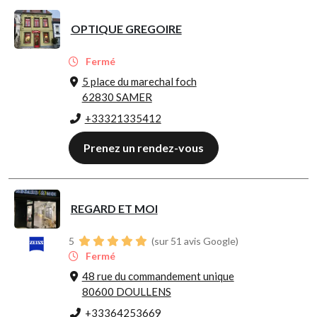
OPTIQUE GREGOIRE
Fermé
5 place du marechal foch
62830 SAMER
+33321335412
Prenez un rendez-vous
REGARD ET MOI
5
(sur 51 avis Google)
Fermé
48 rue du commandement unique
80600 DOULLENS
+33364253669