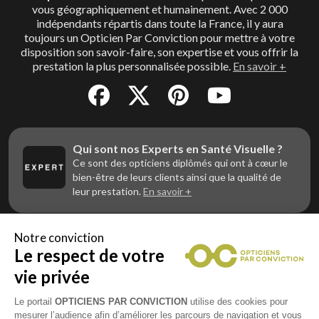
vous géographiquement et humainement. Avec 2 000
indépendants répartis dans toute la France, il y aura
toujours un Opticien Par Conviction pour mettre à votre
disposition son savoir-faire, son expertise et vous offrir la
prestation la plus personnalisée possible.
En savoir +
Qui sont nos Experts en Santé Visuelle ?
Ce sont des opticiens diplômés qui ont à cœur le
bien-être de leurs clients ainsi que la qualité de
leur prestation.
En savoir +
Notre conviction
Le respect de votre
Vous êtes un professionnel de la vue et
vous souhaitez nous rejoindre ?
vie privée
Contactez Alliance Optic, la centrale d’achats et
d’accompagnement des opticiens indépendants
Le portail
OPTICIENS PAR CONVICTION
utilise des cookies pour
mesurer l’audience afin d’améliorer les parcours de navigation et vous