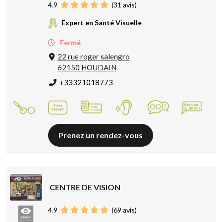
4.9
(
31
avis)
Expert en Santé Visuelle
Fermé
22 rue roger salengro
62150 HOUDAIN
+33321018773
Prenez un rendez-vous
CENTRE DE VISION
4.9
(
69
avis)