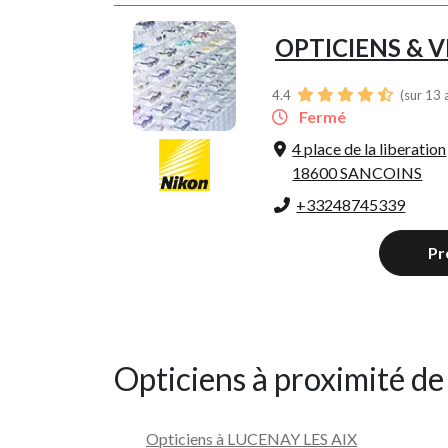
OPTICIENS & 
4.4
(sur 13 
Fermé
4 place de la liberation
18600 SANCOINS
+33248745339
Pr
Opticiens à proximité d
Opticiens à LUCENAY LES AIX