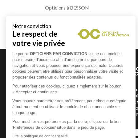
Opticiens à BESSON
Opticiens à GARNAT SUR ENGIEVRE
Opticiens à LIVRY
Un Opticien Par Convicti
géographiquement et humai
répartis dans toute la France
Conviction pour mettre à vot
expertise et vous offrir la p
possible.
En savoir +