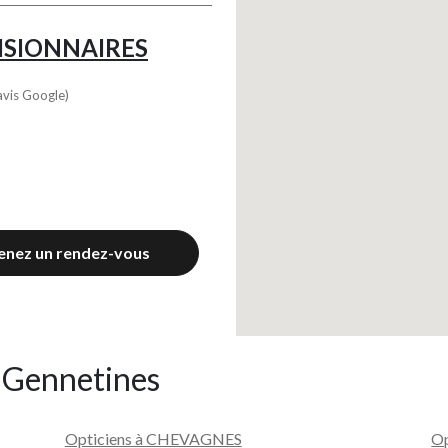
VISIONNAIRES
avis Google)
enez un rendez-vous
e Gennetines
Opticiens à CHEVAGNES
Op