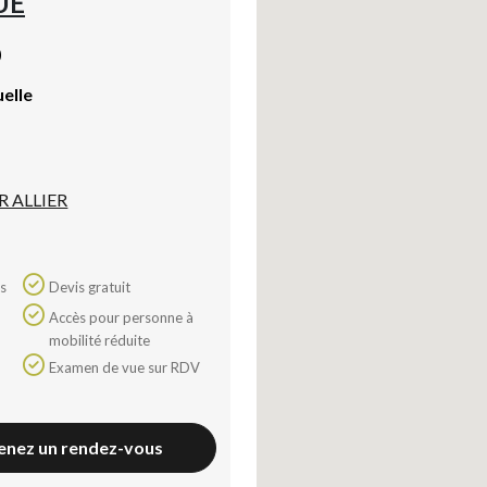
UE
)
uelle
R ALLIER
Devis gratuit
Accès pour personne à
mobilité réduite
Examen de vue sur RDV
enez un rendez-vous