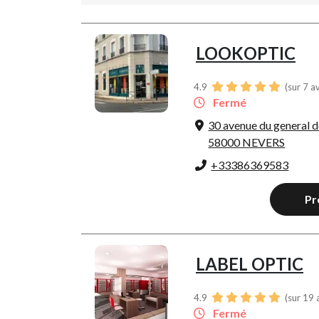
LOOKOPTIC
4.9
(sur 7 a
Fermé
30 avenue du general d
58000 NEVERS
+33386369583
Pr
LABEL OPTIC
4.9
(sur 19 
Fermé