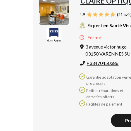
CLAIRE OPTIQ
4.9
(
21
avis
Expert en Santé Vis
Fermé
3 avenue victor hugo
03150 VARENNES SU
+33470450386
Garantie adaptation verres
progressifs
Petites réparations et
entretien offerts
Facilités de paiement
Pr