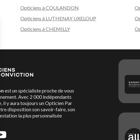
Opticiens à COULANDON
Op
Opticiens à LUTHENAY UXELOUP
Op
Opticiens à CHEMILLY
Op
on
est un spécialiste proche de vous
nement. Avec 2 000 indépendants
, il y aura toujours un Opticien Par
re disposition son savoir-faire, son
restation la plus personnalisée