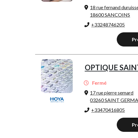
18 rue fernand duruiss
18600 SANCOINS
+33248746205
Pr
OPTIQUE SAI
Fermé
17 rue pierre semard
03260 SAINT GERMA
+33470416805
Pr