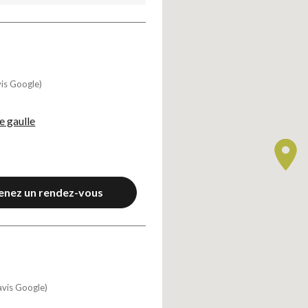
vis Google)
e gaulle
enez un rendez-vous
avis Google)