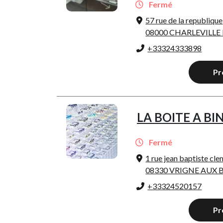
Fermé
57 rue de la republique
08000 CHARLEVILLE
+33324333898
Pr
LA BOITE A BI
Fermé
1 rue jean baptiste cl
08330 VRIGNE AUX 
+33324520157
Pr