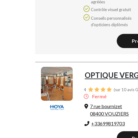
agréées
Contrôle visuel gratuit
Conseils personnalisés
d'opticiens diplômés
Pr
OPTIQUE VER
4
(sur 10 avis 
Fermé
7 rue bournizet
08400 VOUZIERS
+33699819703