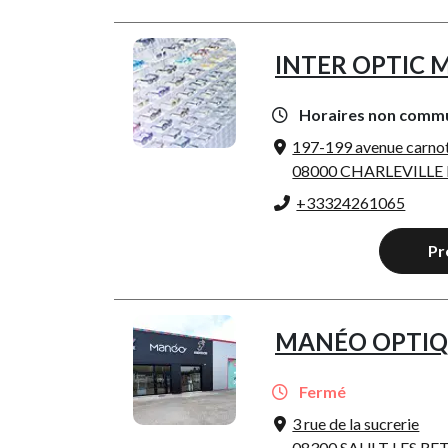
INTER OPTIC
Horaires non comm
197-199 avenue carno
08000 CHARLEVILLE
+33324261065
Pr
MANÉO OPTIQ
Fermé
3 rue de la sucrerie
08300 SAULT LES RE