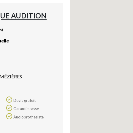
UE AUDITION
s)
uelle
 MÉZIÈRES
Devis gratuit
Garantie casse
Audioprothésiste