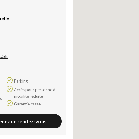
uelle
USE
Parking
Accès pour personne à
mobilité réduite
Garantie casse
enez un rendez-vous