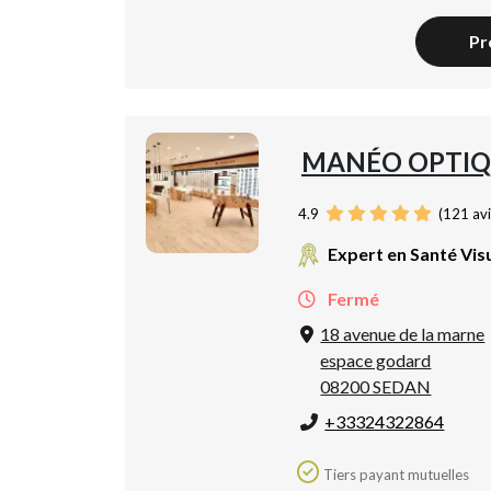
Pr
MANÉO OPTIQ
4.9
(
121
avi
Expert en Santé Vis
Fermé
18 avenue de la marne
espace godard
08200 SEDAN
+33324322864
Tiers payant mutuelles