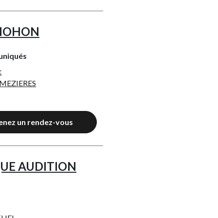
 MOHON
uniqués
t
 MEZIERES
enez un rendez-vous
UE AUDITION
THEL