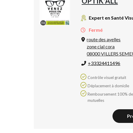
OPTIK'ALL
Expert en Santé Vis
Fermé
route des ayelles
zone cial cora
08000 VILLERS SEME
+33324411496
Contrôle visuel gratuit
Déplacement à domicile
Remboursement 100% des
mutuelles
Pr