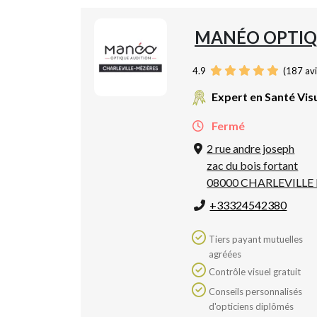
MANÉO OPTIQ
4.9
(
187
avi
Expert en Santé Vis
Fermé
2 rue andre joseph
zac du bois fortant
08000 CHARLEVILLE
+33324542380
Tiers payant mutuelles
agréées
Contrôle visuel gratuit
Conseils personnalisés
d'opticiens diplômés