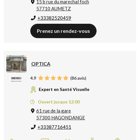
15 b rue du marechal foch
57710 AUMETZ
+33382520459
Prenez un rendez-vous
OPTICA
4.9
(
86
avis)
Expert en Santé Visuelle
Ouvert jusque 12:00
61 rue de la gare
57300 HAGONDANGE
+33387716451