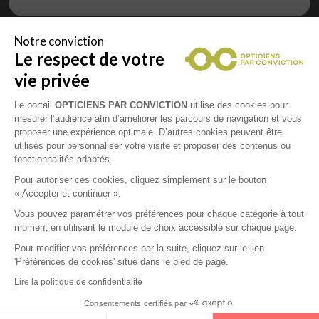
Notre conviction
Le respect de votre
Vous êtes un professionnel de la vue et
vous souhaitez nous rejoindre ?
vie privée
Contactez Alliance Optic, la centrale d’achats et
d’accompagnement des opticiens indépendants
Le portail
OPTICIENS PAR CONVICTION
utilise des cookies pour
mesurer l’audience afin d’améliorer les parcours de navigation et vous
proposer une expérience optimale. D’autres cookies peuvent être
utilisés pour personnaliser votre visite et proposer des contenus ou
fonctionnalités adaptés.
Mentions légales
Pour autoriser ces cookies, cliquez simplement sur le bouton
« Accepter et continuer ».
CGU
Vous pouvez paramétrer vos préférences pour chaque catégorie à tout
moment en utilisant le module de choix accessible sur chaque page.
Politique de confidentialité
Pour modifier vos préférences par la suite, cliquez sur le lien
'Préférences de cookies' situé dans le pied de page.
Contacts
Lire la politique de confidentialité
Consentements certifiés par
2026 © Opticiens Par Conviction. Tous droits