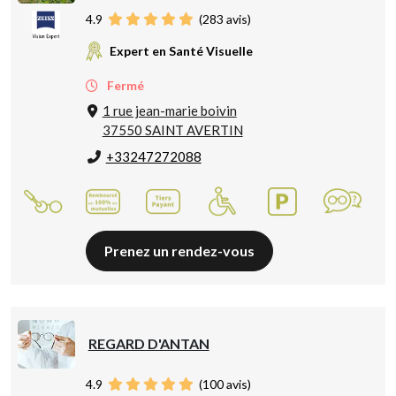
4.9
(
283
avis)
Expert en Santé Visuelle
Fermé
1 rue jean-marie boivin
37550 SAINT AVERTIN
+33247272088
Prenez un rendez-vous
REGARD D'ANTAN
4.9
(
100
avis)