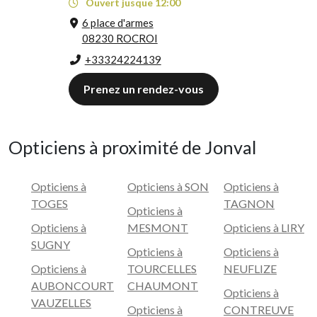
Ouvert jusque 12:00
6 place d'armes
08230 ROCROI
+33324224139
Prenez un rendez-vous
Opticiens à proximité de Jonval
Opticiens à
Opticiens à SON
Opticiens à
TOGES
TAGNON
Opticiens à
Opticiens à
MESMONT
Opticiens à LIRY
SUGNY
Opticiens à
Opticiens à
Opticiens à
TOURCELLES
NEUFLIZE
AUBONCOURT
CHAUMONT
Opticiens à
VAUZELLES
Opticiens à
CONTREUVE