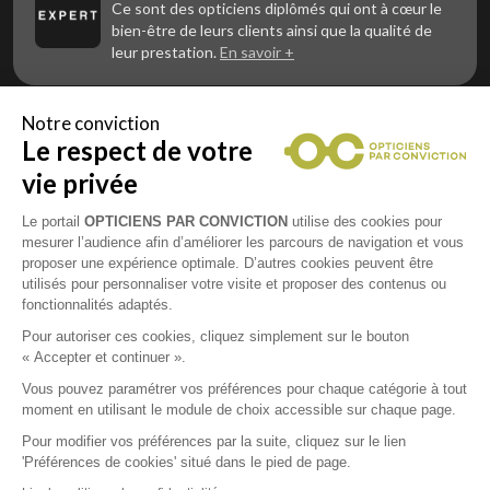
Ce sont des opticiens diplômés qui ont à cœur le
bien-être de leurs clients ainsi que la qualité de
leur prestation.
En savoir +
Notre conviction
Le respect de votre
Vous êtes un professionnel de la vue et
vous souhaitez nous rejoindre ?
vie privée
Contactez Alliance Optic, la centrale d’achats et
d’accompagnement des opticiens indépendants
Le portail
OPTICIENS PAR CONVICTION
utilise des cookies pour
mesurer l’audience afin d’améliorer les parcours de navigation et vous
proposer une expérience optimale. D’autres cookies peuvent être
utilisés pour personnaliser votre visite et proposer des contenus ou
fonctionnalités adaptés.
Mentions légales
Pour autoriser ces cookies, cliquez simplement sur le bouton
« Accepter et continuer ».
CGU
Vous pouvez paramétrer vos préférences pour chaque catégorie à tout
moment en utilisant le module de choix accessible sur chaque page.
Politique de confidentialité
Pour modifier vos préférences par la suite, cliquez sur le lien
'Préférences de cookies' situé dans le pied de page.
Contacts