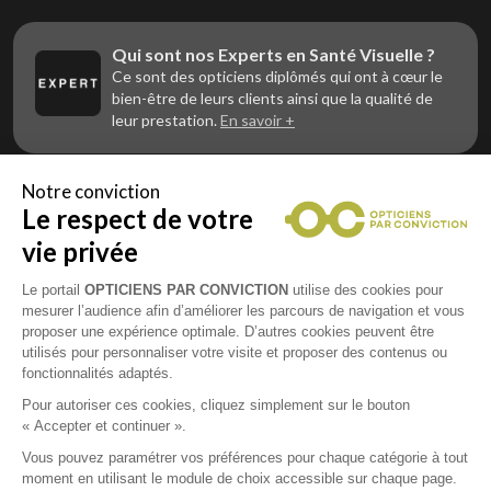
Qui sont nos Experts en Santé Visuelle ?
Ce sont des opticiens diplômés qui ont à cœur le
bien-être de leurs clients ainsi que la qualité de
leur prestation.
En savoir +
Notre conviction
Le respect de votre
Vous êtes un professionnel de la vue et
vous souhaitez nous rejoindre ?
vie privée
Contactez Alliance Optic, la centrale d’achats et
d’accompagnement des opticiens indépendants
Le portail
OPTICIENS PAR CONVICTION
utilise des cookies pour
mesurer l’audience afin d’améliorer les parcours de navigation et vous
proposer une expérience optimale. D’autres cookies peuvent être
utilisés pour personnaliser votre visite et proposer des contenus ou
fonctionnalités adaptés.
Mentions légales
Pour autoriser ces cookies, cliquez simplement sur le bouton
« Accepter et continuer ».
CGU
Vous pouvez paramétrer vos préférences pour chaque catégorie à tout
moment en utilisant le module de choix accessible sur chaque page.