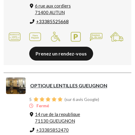
6 rue aux cordiers
71400 AUTUN
+33385525668
Prenez un rendez-vous
OPTIQUE LENTILLES GUEUGNON
5
(sur 6 avis Google)
Fermé
14 rue de la republique
71130 GUEUGNON
+33385852470