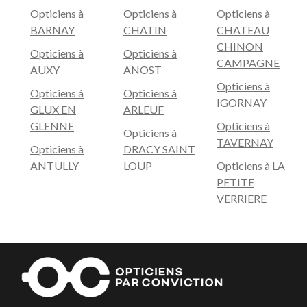
Opticiens à
Opticiens à
Opticiens à
BARNAY
CHATIN
CHATEAU
CHINON
Opticiens à
Opticiens à
CAMPAGNE
AUXY
ANOST
Opticiens à
Opticiens à
Opticiens à
IGORNAY
GLUX EN
ARLEUF
GLENNE
Opticiens à
Opticiens à
TAVERNAY
Opticiens à
DRACY SAINT
ANTULLY
LOUP
Opticiens à LA
PETITE
VERRIERE