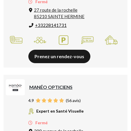
Fermé
27 route de la rochelle
85210 SAINTE HERMINE
+33228141731
Prenez un rendez-vous
MANÉO OPTICIENS
4.9
(
56
avis)
Expert en Santé Visuelle
Fermé
289 avenue de la rochelle