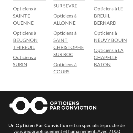
SUR SEVRE
Opticiens à
Opticiens à LE
SAINTE
Opticiens à
BREUIL
OUENNE
ALLONNE
BERNARD
Opticiens à
Opticiens à
Opticiens à
BEUGNON
SAINT
NEUVY BOUIN
THIREUIL
CHRISTOPHE
Opticiens à LA
SUR ROC
Opticiens à
CHAPELLE
SURIN
Opticiens à
BATON
COURS
Un Opticien Par Conviction
est un spécialiste proche de
vous géographiquement et humainement. Avec 2 000