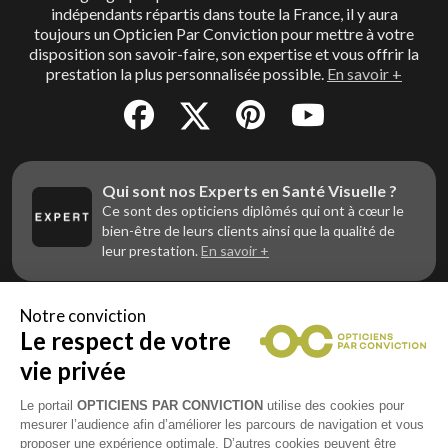
indépendants répartis dans toute la France, il y aura
toujours un Opticien Par Conviction pour mettre à votre
disposition son savoir-faire, son expertise et vous offrir la
prestation la plus personnalisée possible.
En savoir +
Qui sont nos Experts en Santé Visuelle ?
Ce sont des opticiens diplômés qui ont à cœur le
bien-être de leurs clients ainsi que la qualité de
leur prestation.
En savoir +
Notre conviction
Le respect de votre
Vous êtes un professionnel de la vue et
vous souhaitez nous rejoindre ?
vie privée
Contactez Alliance Optic, la centrale d’achats et
d’accompagnement des opticiens indépendants
Le portail
OPTICIENS PAR CONVICTION
utilise des cookies pour
mesurer l’audience afin d’améliorer les parcours de navigation et vous
proposer une expérience optimale. D’autres cookies peuvent être