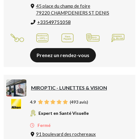
45 place du champ de foire
79220 CHAMPDENIERS ST DENIS
+33549751058
Prenez un rendez-vous
MIROPTIC - LUNETTES & VISION
4.9
(
493
avis)
Expert en Santé Visuelle
Fermé
91 boulevard des rochereaux