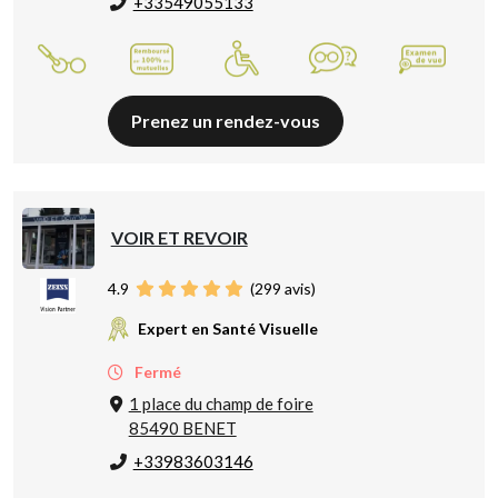
+33549055133
Prenez un rendez-vous
VOIR ET REVOIR
4.9
(
299
avis)
Expert en Santé Visuelle
Fermé
1 place du champ de foire
85490 BENET
+33983603146