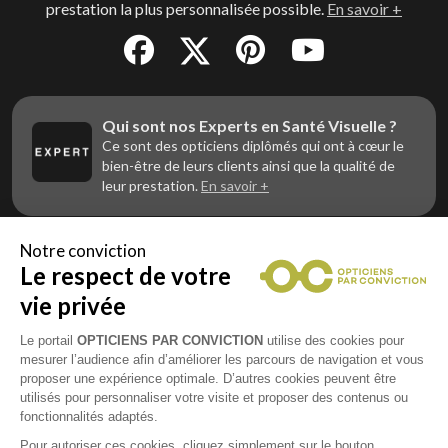
prestation la plus personnalisée possible.
En savoir +
Qui sont nos Experts en Santé Visuelle ?
Ce sont des opticiens diplômés qui ont à cœur le
bien-être de leurs clients ainsi que la qualité de
leur prestation.
En savoir +
Notre conviction
Le respect de votre
Vous êtes un professionnel de la vue et
vous souhaitez nous rejoindre ?
vie privée
Contactez Alliance Optic, la centrale d’achats et
d’accompagnement des opticiens indépendants
Le portail
OPTICIENS PAR CONVICTION
utilise des cookies pour
mesurer l’audience afin d’améliorer les parcours de navigation et vous
proposer une expérience optimale. D’autres cookies peuvent être
utilisés pour personnaliser votre visite et proposer des contenus ou
fonctionnalités adaptés.
Mentions légales
Pour autoriser ces cookies, cliquez simplement sur le bouton