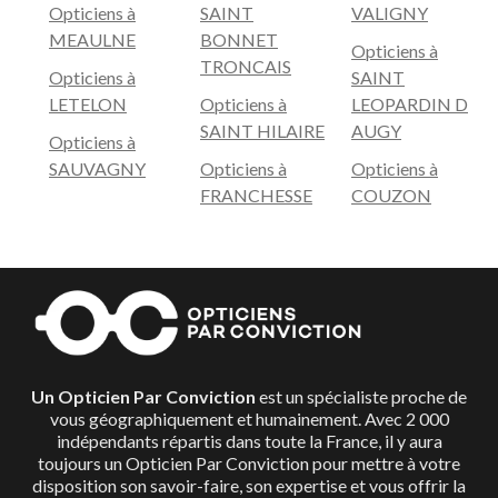
Opticiens à
SAINT
VALIGNY
MEAULNE
BONNET
Opticiens à
TRONCAIS
Opticiens à
SAINT
LETELON
Opticiens à
LEOPARDIN D
SAINT HILAIRE
AUGY
Opticiens à
SAUVAGNY
Opticiens à
Opticiens à
FRANCHESSE
COUZON
Un Opticien Par Conviction
est un spécialiste proche de
vous géographiquement et humainement. Avec 2 000
indépendants répartis dans toute la France, il y aura
toujours un Opticien Par Conviction pour mettre à votre
disposition son savoir-faire, son expertise et vous offrir la