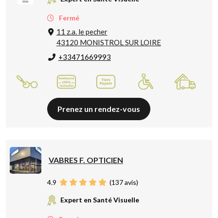
Fermé
11 z.a. le pecher
43120 MONISTROL SUR LOIRE
+33471669993
Prenez un rendez-vous
VABRES F. OPTICIEN
4.9
(
137
avis)
Expert en Santé Visuelle