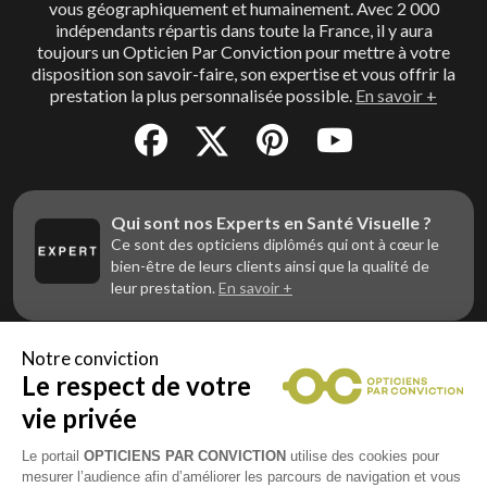
vous géographiquement et humainement. Avec 2 000
indépendants répartis dans toute la France, il y aura
toujours un Opticien Par Conviction pour mettre à votre
disposition son savoir-faire, son expertise et vous offrir la
prestation la plus personnalisée possible.
En savoir +
Qui sont nos Experts en Santé Visuelle ?
Ce sont des opticiens diplômés qui ont à cœur le
bien-être de leurs clients ainsi que la qualité de
leur prestation.
En savoir +
Notre conviction
Le respect de votre
Vous êtes un professionnel de la vue et
vous souhaitez nous rejoindre ?
vie privée
Contactez Alliance Optic, la centrale d’achats et
d’accompagnement des opticiens indépendants
Le portail
OPTICIENS PAR CONVICTION
utilise des cookies pour
mesurer l’audience afin d’améliorer les parcours de navigation et vous