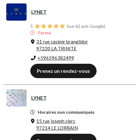
LYNET
5
(sur 62 avis Google)
Fermé
31 rue casimir branglidor
97220 LA TRINITE
+596596382499
Prenez un rendez-vous
LYNET
Horaires non communiqués
15 rue joseph clerc
97214 LE LORRAIN