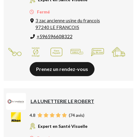
Fermé
3 zac ancienne usine du francois
97240 LE FRANCOIS
+596596608322
Prenez un rendez-vous
LA LUNETTERIE LE ROBERT
4.8
(
74
avis)
Expert en Santé Visuelle