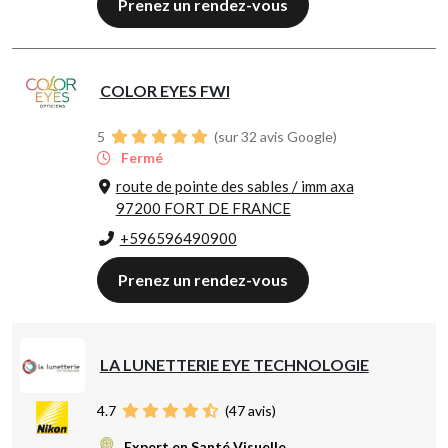
Prenez un rendez-vous
COLOR EYES FWI
5
(sur 32 avis Google)
Fermé
route de pointe des sables / imm axa
97200 FORT DE FRANCE
+596596490900
Prenez un rendez-vous
LA LUNETTERIE EYE TECHNOLOGIE
4.7
(
47
avis)
Expert en Santé Visuelle