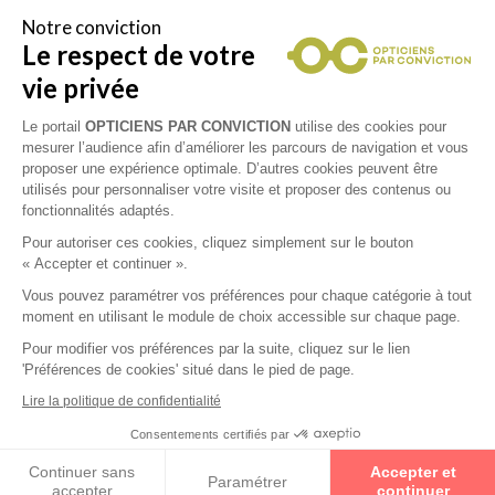
Notre conviction
Le respect de votre
Vous êtes un professionnel de la vue et
vous souhaitez nous rejoindre ?
vie privée
Contactez Alliance Optic, la centrale d’achats et
d’accompagnement des opticiens indépendants
Le portail
OPTICIENS PAR CONVICTION
utilise des cookies pour
mesurer l’audience afin d’améliorer les parcours de navigation et vous
proposer une expérience optimale. D’autres cookies peuvent être
utilisés pour personnaliser votre visite et proposer des contenus ou
fonctionnalités adaptés.
Mentions légales
Pour autoriser ces cookies, cliquez simplement sur le bouton
« Accepter et continuer ».
CGU
Vous pouvez paramétrer vos préférences pour chaque catégorie à tout
moment en utilisant le module de choix accessible sur chaque page.
Politique de confidentialité
Pour modifier vos préférences par la suite, cliquez sur le lien
'Préférences de cookies' situé dans le pied de page.
Contacts
Lire la politique de confidentialité
Consentements certifiés par
2026 © Opticiens Par Conviction. Tous droits
Continuer sans
Accepter et
réservés
Paramétrer
LE-POET
CARTE
accepter
continuer