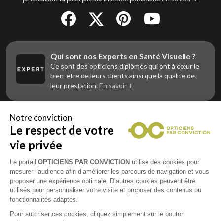
Qui sont nos Experts en Santé Visuelle ?
Ce sont des opticiens diplômés qui ont à cœur le
bien-être de leurs clients ainsi que la qualité de
leur prestation.
En savoir +
Notre conviction
Le respect de votre
Vous êtes un professionnel de la vue et
vous souhaitez nous rejoindre ?
vie privée
Contactez Alliance Optic, la centrale d’achats et
d’accompagnement des opticiens indépendants
Le portail
OPTICIENS PAR CONVICTION
utilise des cookies pour
mesurer l’audience afin d’améliorer les parcours de navigation et vous
proposer une expérience optimale. D’autres cookies peuvent être
utilisés pour personnaliser votre visite et proposer des contenus ou
fonctionnalités adaptés.
Mentions légales
Pour autoriser ces cookies, cliquez simplement sur le bouton