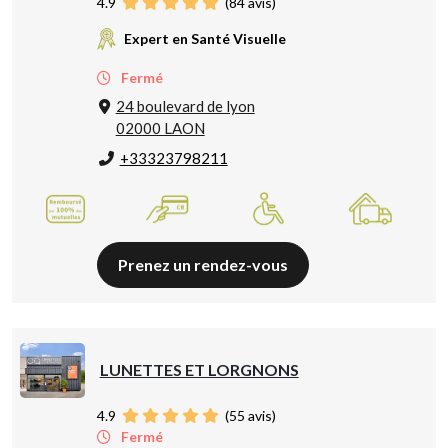
4.9
(
84
avis)
Expert en Santé Visuelle
Fermé
24 boulevard de lyon
02000 LAON
+33323798211
Prenez un rendez-vous
LUNETTES ET LORGNONS
4.9
(
55
avis)
Fermé