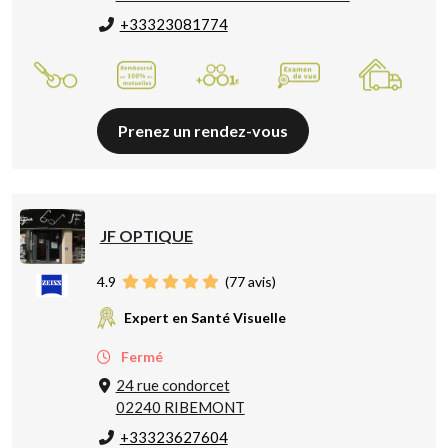
+33323081774
Prenez un rendez-vous
JF OPTIQUE
4.9
(
77
avis)
Expert en Santé Visuelle
Fermé
24 rue condorcet
02240 RIBEMONT
+33323627604