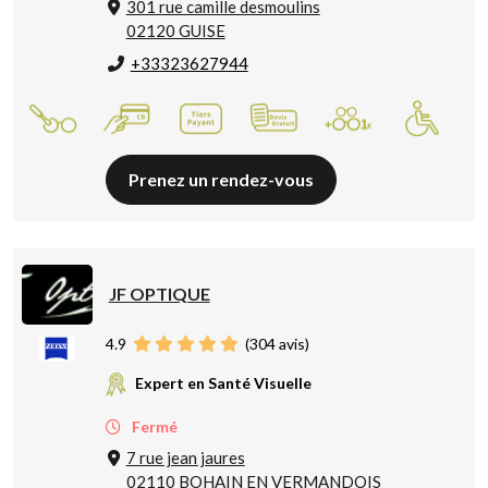
301 rue camille desmoulins
02120 GUISE
+33323627944
Prenez un rendez-vous
JF OPTIQUE
4.9
(
304
avis)
Expert en Santé Visuelle
Fermé
7 rue jean jaures
02110 BOHAIN EN VERMANDOIS