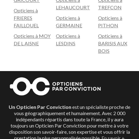
LEHAUCOURT
TREFCON
Opticiens à
FRIERES
Opticiens à
Opticiens à
FAILLOUEL
GERMAINE
PITHON
Opticiens à MOY
Opticiens à
Opticiens à
DE L AISNE
LESDINS
BARISIS AUX
BOIS
Un Opticien Par Conviction
est un spécialiste proche de
vous géographiquement et humainement. Avec 2 000
indépendants répartis dans toute la France, il y aura
toujours un Opticien Par Conviction pour mettre à votre
disposition son savoir-faire, son expertise et vous offrir la
prestation la plus personnalisée possible.
En savoir +