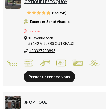
OPTIQUE LESTOQUOY
5
(
164
avis)
Expert en Santé Visuelle
Fermé
10 avenue foch
59142 VILLERS OUTREAUX
+33327708896
Prenez un rendez-vous
JF OPTIQUE