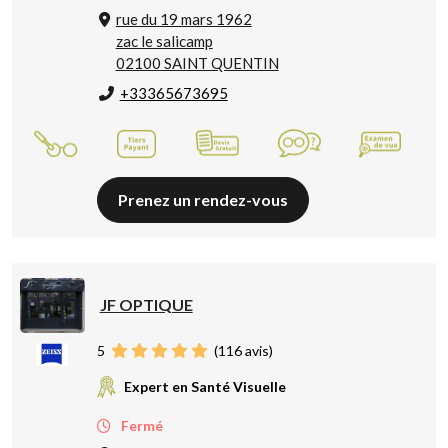
rue du 19 mars 1962
zac le salicamp
02100 SAINT QUENTIN
+33365673695
Prenez un rendez-vous
JF OPTIQUE
5
(
116
avis)
Expert en Santé Visuelle
Fermé