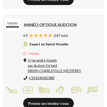
MANÉO OPTIQUE AUDITION
4.9
(
187
avis)
Expert en Santé Visuelle
Fermé
2 rue andre joseph
zac du bois fortant
08000 CHARLEVILLE MÉZIÈRES
+33324542380
Prenez un rendez-vous