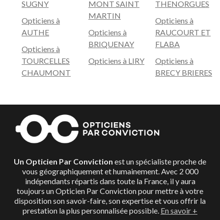
SUGNY
MONT SAINT
THENORGUES
MARTIN
Opticiens à
Opticiens à
AUTHE
Opticiens à
RAUCOURT ET
BRIQUENAY
FLABA
Opticiens à
TOURCELLES
Opticiens à LIRY
Opticiens à
CHAUMONT
BRECY BRIERES
Un Opticien Par Conviction
est un spécialiste proche de
vous géographiquement et humainement. Avec 2 000
indépendants répartis dans toute la France, il y aura
toujours un Opticien Par Conviction pour mettre à votre
disposition son savoir-faire, son expertise et vous offrir la
prestation la plus personnalisée possible.
En savoir +