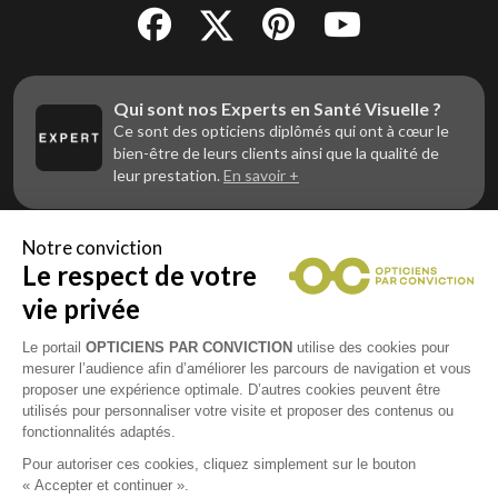
Qui sont nos Experts en Santé Visuelle ?
Ce sont des opticiens diplômés qui ont à cœur le
bien-être de leurs clients ainsi que la qualité de
leur prestation.
En savoir +
Notre conviction
Le respect de votre
Vous êtes un professionnel de la vue et
vous souhaitez nous rejoindre ?
vie privée
Contactez Alliance Optic, la centrale d’achats et
d’accompagnement des opticiens indépendants
Le portail
OPTICIENS PAR CONVICTION
utilise des cookies pour
mesurer l’audience afin d’améliorer les parcours de navigation et vous
proposer une expérience optimale. D’autres cookies peuvent être
utilisés pour personnaliser votre visite et proposer des contenus ou
fonctionnalités adaptés.
Mentions légales
Pour autoriser ces cookies, cliquez simplement sur le bouton
« Accepter et continuer ».