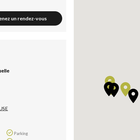
enez un rendez-vous
uelle
USE
Parking