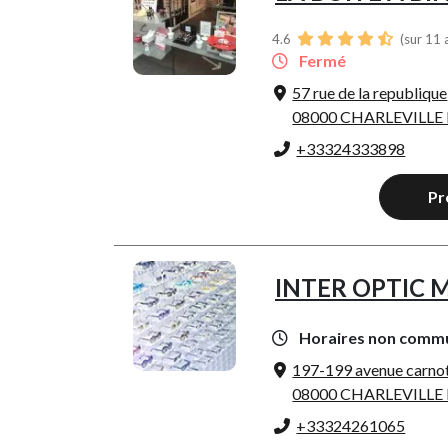
4.6
(sur 11 
Fermé
57 rue de la republique
08000 CHARLEVILLE
+33324333898
Pr
INTER OPTIC
Horaires non comm
197-199 avenue carno
08000 CHARLEVILLE
+33324261065