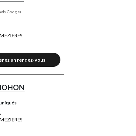
avis Google)
 MEZIERES
enez un rendez-vous
 MOHON
uniqués
t
 MEZIERES