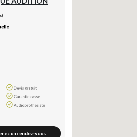
UE AUDITION
s)
uelle
Devis gratuit
Garantie casse
Audioprothésiste
enez un rendez-vous