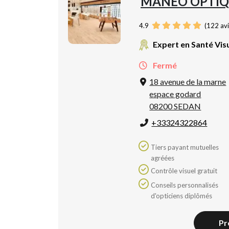
MANÉO OPTIQ
4.9
(
122
avi
Expert en Santé Vis
Fermé
18 avenue de la marne
espace godard
08200 SEDAN
+33324322864
Tiers payant mutuelles
agréées
Contrôle visuel gratuit
Conseils personnalisés
d'opticiens diplômés
Pr