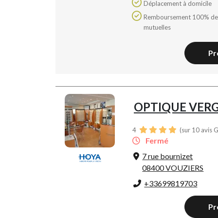
Déplacement à domicile
Remboursement 100% des
mutuelles
Pr
OPTIQUE VER
4
(sur 10 avis 
Fermé
7 rue bournizet
08400 VOUZIERS
+33699819703
Pr