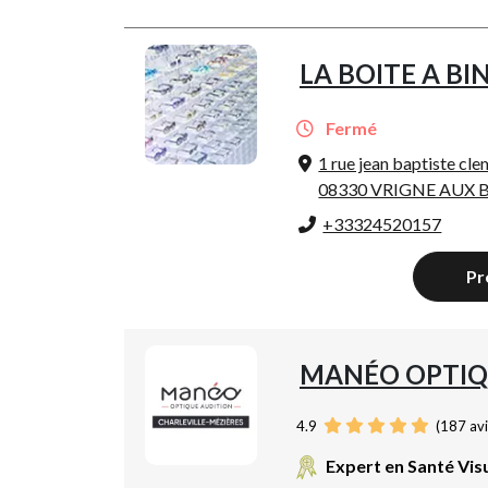
LA BOITE A BI
Fermé
1 rue jean baptiste cl
08330 VRIGNE AUX 
+33324520157
Pr
MANÉO OPTIQ
4.9
(
187
avi
Expert en Santé Vis