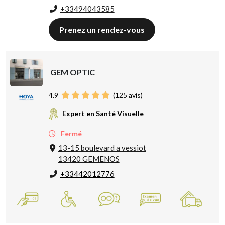
+33494043585
Prenez un rendez-vous
GEM OPTIC
4.9
(
125
avis)
Expert en Santé Visuelle
Fermé
13-15 boulevard a vessiot
13420 GEMENOS
+33442012776