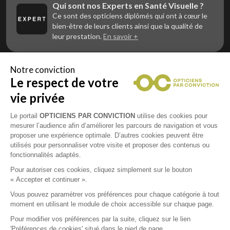
Qui sont nos Experts en Santé Visuelle ?
Ce sont des opticiens diplômés qui ont à cœur le
bien-être de leurs clients ainsi que la qualité de
leur prestation.
En savoir +
Notre conviction
Le respect de votre
Vous êtes un professionnel de la vue et
vous souhaitez nous rejoindre ?
vie privée
Contactez Alliance Optic, la centrale d’achats et
d’accompagnement des opticiens indépendants
Le portail
OPTICIENS PAR CONVICTION
utilise des cookies pour
mesurer l’audience afin d’améliorer les parcours de navigation et vous
proposer une expérience optimale. D’autres cookies peuvent être
utilisés pour personnaliser votre visite et proposer des contenus ou
fonctionnalités adaptés.
Mentions légales
Pour autoriser ces cookies, cliquez simplement sur le bouton
« Accepter et continuer ».
CGU
Vous pouvez paramétrer vos préférences pour chaque catégorie à tout
moment en utilisant le module de choix accessible sur chaque page.
Politique de confidentialité
Pour modifier vos préférences par la suite, cliquez sur le lien
'Préférences de cookies' situé dans le pied de page.