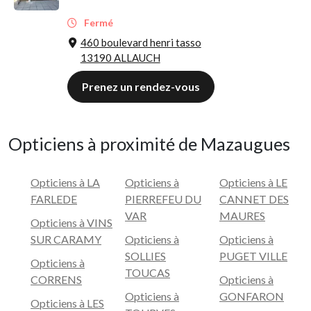
Fermé
460 boulevard henri tasso
13190 ALLAUCH
Prenez un rendez-vous
Opticiens à proximité de Mazaugues
Opticiens à LA
Opticiens à
Opticiens à LE
FARLEDE
PIERREFEU DU
CANNET DES
VAR
MAURES
Opticiens à VINS
SUR CARAMY
Opticiens à
Opticiens à
SOLLIES
PUGET VILLE
Opticiens à
TOUCAS
CORRENS
Opticiens à
Opticiens à
GONFARON
Opticiens à LES