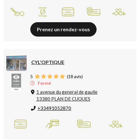
Prenez un rendez-vous
CYL'OPTIQUE
5
(
18
avis)
Fermé
1 avenue du general de gaulle
13380 PLAN DE CUQUES
+33491052870