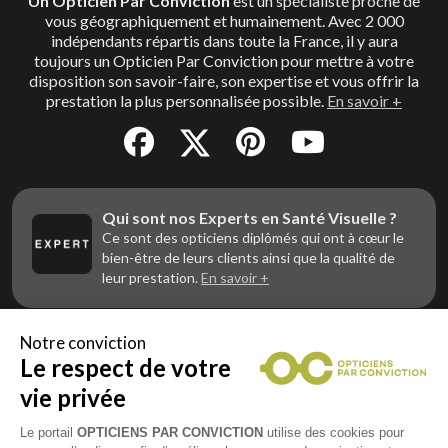
Un Opticien Par Conviction
est un spécialiste proche de
vous géographiquement et humainement. Avec 2 000
indépendants répartis dans toute la France, il y aura
toujours un Opticien Par Conviction pour mettre à votre
disposition son savoir-faire, son expertise et vous offrir la
prestation la plus personnalisée possible.
En savoir +
Qui sont nos Experts en Santé Visuelle ?
Ce sont des opticiens diplômés qui ont à cœur le
bien-être de leurs clients ainsi que la qualité de
leur prestation.
En savoir +
Notre conviction
Le respect de votre
Vous êtes un professionnel de la vue et
vous souhaitez nous rejoindre ?
vie privée
Contactez Alliance Optic, la centrale d’achats et
d’accompagnement des opticiens indépendants
Le portail
OPTICIENS PAR CONVICTION
utilise des cookies pour