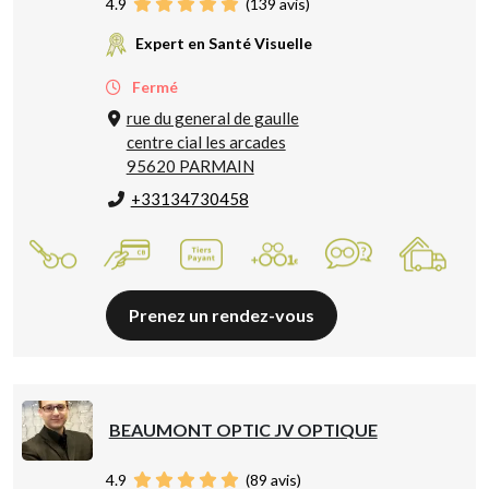
4.9
(
139
avis)
Expert en Santé Visuelle
Fermé
rue du general de gaulle
centre cial les arcades
95620 PARMAIN
+33134730458
Prenez un rendez-vous
BEAUMONT OPTIC JV OPTIQUE
4.9
(
89
avis)