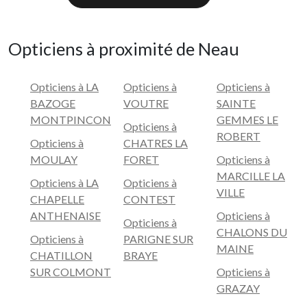
Opticiens à proximité de Neau
Opticiens à LA
Opticiens à
Opticiens à
BAZOGE
VOUTRE
SAINTE
MONTPINCON
GEMMES LE
Opticiens à
ROBERT
Opticiens à
CHATRES LA
MOULAY
FORET
Opticiens à
MARCILLE LA
Opticiens à LA
Opticiens à
VILLE
CHAPELLE
CONTEST
ANTHENAISE
Opticiens à
Opticiens à
CHALONS DU
Opticiens à
PARIGNE SUR
MAINE
CHATILLON
BRAYE
SUR COLMONT
Opticiens à
GRAZAY