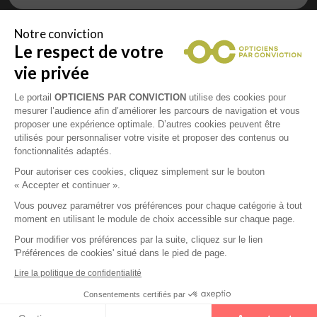
Notre conviction
Le respect de votre
Vous êtes un professionnel de la vue et
vous souhaitez nous rejoindre ?
vie privée
Contactez Alliance Optic, la centrale d’achats et
d’accompagnement des opticiens indépendants
Le portail
OPTICIENS PAR CONVICTION
utilise des cookies pour
mesurer l’audience afin d’améliorer les parcours de navigation et vous
proposer une expérience optimale. D’autres cookies peuvent être
utilisés pour personnaliser votre visite et proposer des contenus ou
fonctionnalités adaptés.
Mentions légales
Pour autoriser ces cookies, cliquez simplement sur le bouton
« Accepter et continuer ».
CGU
Vous pouvez paramétrer vos préférences pour chaque catégorie à tout
moment en utilisant le module de choix accessible sur chaque page.
Politique de confidentialité
Pour modifier vos préférences par la suite, cliquez sur le lien
'Préférences de cookies' situé dans le pied de page.
Contacts
Lire la politique de confidentialité
Consentements certifiés par
2026 © Opticiens Par Conviction. Tous droits