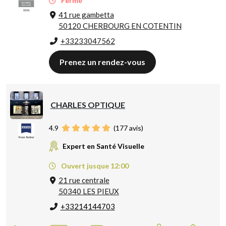
Fermé
41 rue gambetta
50120 CHERBOURG EN COTENTIN
+33233047562
Prenez un rendez-vous
CHARLES OPTIQUE
4.9
(
177
avis)
Expert en Santé Visuelle
Ouvert jusque 12:00
21 rue centrale
50340 LES PIEUX
+33214144703