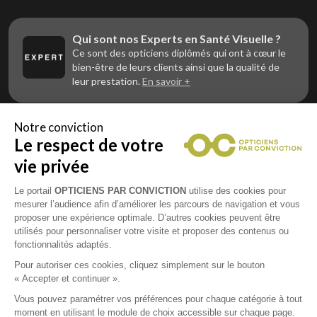
Qui sont nos Experts en Santé Visuelle ?
Ce sont des opticiens diplômés qui ont à cœur le
bien-être de leurs clients ainsi que la qualité de
leur prestation.
En savoir +
Notre conviction
Le respect de votre
Vous êtes un professionnel de la vue et
vous souhaitez nous rejoindre ?
vie privée
Contactez Alliance Optic, la centrale d’achats et
d’accompagnement des opticiens indépendants
Le portail
OPTICIENS PAR CONVICTION
utilise des cookies pour
mesurer l’audience afin d’améliorer les parcours de navigation et vous
proposer une expérience optimale. D’autres cookies peuvent être
utilisés pour personnaliser votre visite et proposer des contenus ou
fonctionnalités adaptés.
Mentions légales
Pour autoriser ces cookies, cliquez simplement sur le bouton
« Accepter et continuer ».
CGU
Vous pouvez paramétrer vos préférences pour chaque catégorie à tout
moment en utilisant le module de choix accessible sur chaque page.