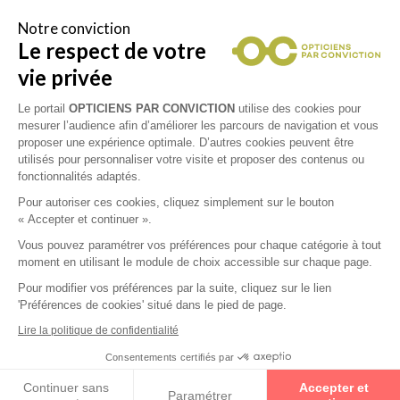
Notre conviction
Le respect de votre
Vous êtes un professionnel de la vue et
vous souhaitez nous rejoindre ?
vie privée
Contactez Alliance Optic, la centrale d’achats et
d’accompagnement des opticiens indépendants
Le portail
OPTICIENS PAR CONVICTION
utilise des cookies pour
mesurer l’audience afin d’améliorer les parcours de navigation et vous
proposer une expérience optimale. D’autres cookies peuvent être
utilisés pour personnaliser votre visite et proposer des contenus ou
fonctionnalités adaptés.
Mentions légales
Pour autoriser ces cookies, cliquez simplement sur le bouton
« Accepter et continuer ».
CGU
Vous pouvez paramétrer vos préférences pour chaque catégorie à tout
moment en utilisant le module de choix accessible sur chaque page.
Politique de confidentialité
Pour modifier vos préférences par la suite, cliquez sur le lien
'Préférences de cookies' situé dans le pied de page.
Contacts
Lire la politique de confidentialité
Consentements certifiés par
2026 © Opticiens Par Conviction. Tous droits
Continuer sans
Accepter et
réservés
Paramétrer